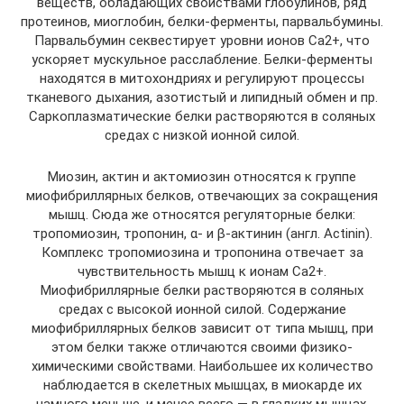
веществ, обладающих свойствами глобулинов, ряд
протеинов, миоглобин, белки-ферменты, парвальбумины.
Парвальбумин секвестирует уровни ионов Ca2+, что
ускоряет мускульное расслабление. Белки-ферменты
находятся в митохондриях и регулируют процессы
тканевого дыхания, азотистый и липидный обмен и пр.
Саркоплазматические белки растворяются в соляных
средах с низкой ионной силой.
Миозин, актин и актомиозин относятся к группе
миофибриллярных белков, отвечающих за сокращения
мышц. Сюда же относятся регуляторные белки:
тропомиозин, тропонин, α- и β-актинин (англ. Actinin).
Комплекс тропомиозина и тропонина отвечает за
чувствительность мышц к ионам Ca2+.
Миофибриллярные белки растворяются в соляных
средах с высокой ионной силой. Содержание
миофибриллярных белков зависит от типа мышц, при
этом белки также отличаются своими физико-
химическими свойствами. Наибольшее их количество
наблюдается в скелетных мышцах, в миокарде их
намного меньше, и менее всего — в гладких мышцах.