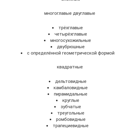
многоглавые двуглавые
трёхглавые
четырёхглавые
многосухожильные
двубрюшные
с определённой геометрической формой
квадратные
дельтовидные
камбаловидные
пирамидальные
круглые
зубчатые
треугольные
ромбовидные
трапециевидные