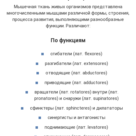
Мышечная ткань живых организмов представлена
многочисленными мышцами различной формы, строения,
процесса развития, выполняющими разнообразные
функции. Различают:
По функциям
сгибатели (лат. flexores)
разгибатели (лат. extensores)
отводящие (лат. abductores)
приводящие (лат. adductores)
вращатели (лат. rotatores) внутри (лат.
pronatores) и снаружи (лат. supinatores)
сфинктеры (лат. sphincteres) и дилататоры
синергисты и антагонисты
поднимающие (лат. levatores)