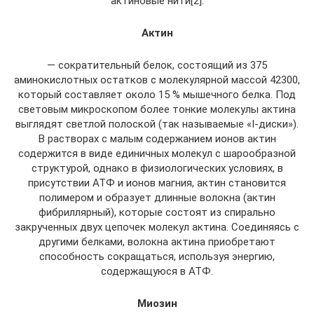
актиновые нити[2].
Актин
— сократительный белок, состоящий из 375
аминокислотных остатков с молекулярной массой 42300,
который составляет около 15 % мышечного белка. Под
световым микроскопом более тонкие молекулы актина
выглядят светлой полоской (так называемые «Ι-диски»).
В растворах с малым содержанием ионов актин
содержится в виде единичных молекул с шарообразной
структурой, однако в физиологических условиях, в
присутствии АТФ и ионов магния, актин становится
полимером и образует длинные волокна (актин
фибриллярный), которые состоят из спирально
закрученных двух цепочек молекул актина. Соединяясь с
другими белками, волокна актина приобретают
способность сокращаться, используя энергию,
содержащуюся в АТФ.
Миозин