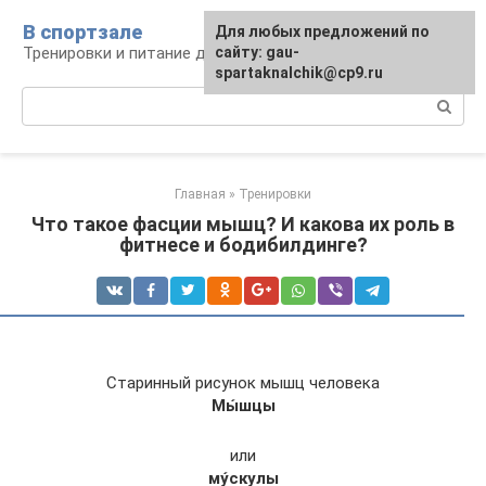
Перейти
В спортзале
Для любых предложений по
к
Тренировки и питание для здоровья
сайту: gau-
контенту
spartaknalchik@cp9.ru
Поиск:
Главная
»
Тренировки
Что такое фасции мышц? И какова их роль в
фитнесе и бодибилдинге?
Старинный рисунок мышц человека
Мы́шцы
или
му́скулы