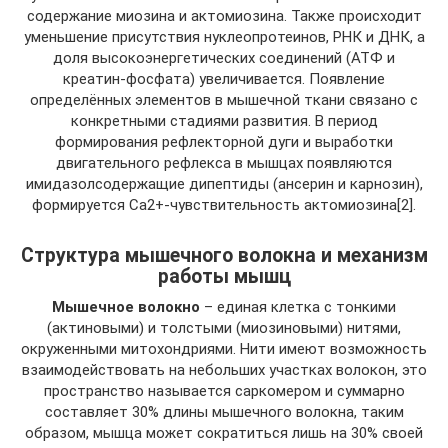
содержание миозина и актомиозина. Также происходит
уменьшение присутствия нуклеопротеинов, РНК и ДНК, а
доля высокоэнергетических соединений (АТФ и
креатин-фосфата) увеличивается. Появление
определённых элементов в мышечной ткани связано с
конкретными стадиями развития. В период
формирования рефлекторной дуги и выработки
двигательного рефлекса в мышцах появляются
имидазолсодержащие дипептиды (ансерин и карнозин),
формируется Ca2+-чувствительность актомиозина[2].
Структура мышечного волокна и механизм
работы мышц
Мышечное волокно
– единая клетка с тонкими
(актиновыми) и толстыми (миозиновыми) нитями,
окруженными митохондриями. Нити имеют возможность
взаимодействовать на небольших участках волокон, это
пространство называется саркомером и суммарно
составляет 30% длины мышечного волокна, таким
образом, мышца может сократиться лишь на 30% своей