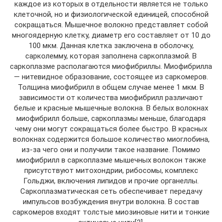
каждое из которых в отдельности является не только
клеточной, но и физиологической единицей, способной
сокращаться. Мышечное волокно представляет собой
многоядерную клетку, диаметр его составляет от 10 до
100 мкм. Данная клетка заключена в оболочку,
сарколемму, которая заполнена саркоплазмой. В
саркоплазме располагаются миофибриллы. Миофибрилла
— нитевидное образование, состоящее из саркомеров.
Толщина миофибрилл в общем случае менее 1 мкм. В
зависимости от количества миофибрилл различают
белые и красные мышечные волокна. В белых волокнах
миофибрилл больше, саркоплазмы меньше, благодаря
чему они могут сокращаться более быстро. В красных
волокнах содержится большое количество миоглобина,
из-за чего они и получили такое название. Помимо
миофибрилл в саркоплазме мышечных волокон также
присутствуют митохондрии, рибосомы, комплекс
Гольджи, включения липидов и прочие органеллы.
Саркоплазматическая сеть обеспечивает передачу
импульсов возбуждения внутри волокна. В состав
саркомеров входят толстые миозиновые нити и тонкие