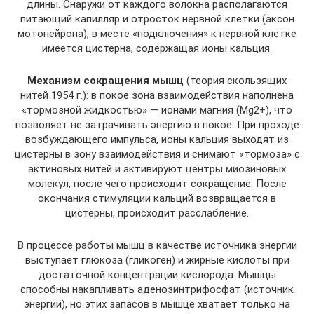
длины. Снаружи от каждого волокна располагаются
питающий капилляр и отросток нервной клетки (аксон
мотонейрона), в месте «подключения» к нервной клетке
имеется цистерна, содержащая ионы кальция.
Механизм сокращения мышц
(теория скользящих
нитей 1954 г.): в покое зона взаимодействия наполнена
«тормозной жидкостью» — ионами магния (Mg2+), что
позволяет не затрачивать энергию в покое. При проходе
возбуждающего импульса, ионы кальция выходят из
цистерны в зону взаимодействия и снимают «тормоза» с
актиновых нитей и активируют центры миозиновых
молекул, после чего происходит сокращение. После
окончания стимуляции кальций возвращается в
цистерны, происходит расслабление.
В процессе работы мышц в качестве источника энергии
выступает глюкоза (гликоген) и жирные кислоты при
достаточной концентрации кислорода. Мышцы
способны накапливать аденозинтрифосфат (источник
энергии), но этих запасов в мышце хватает только на