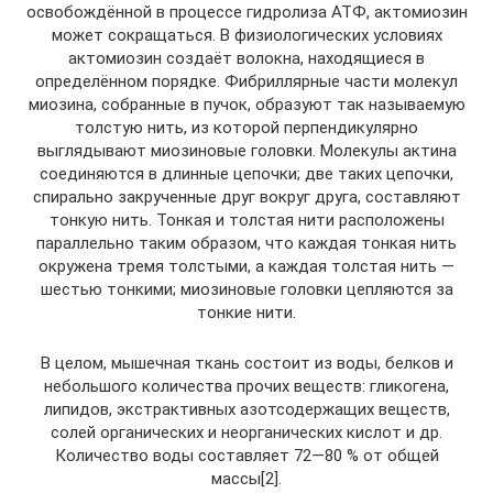
освобождённой в процессе гидролиза АТФ, актомиозин
может сокращаться. В физиологических условиях
актомиозин создаёт волокна, находящиеся в
определённом порядке. Фибриллярные части молекул
миозина, собранные в пучок, образуют так называемую
толстую нить, из которой перпендикулярно
выглядывают миозиновые головки. Молекулы актина
соединяются в длинные цепочки; две таких цепочки,
спирально закрученные друг вокруг друга, составляют
тонкую нить. Тонкая и толстая нити расположены
параллельно таким образом, что каждая тонкая нить
окружена тремя толстыми, а каждая толстая нить —
шестью тонкими; миозиновые головки цепляются за
тонкие нити.
В целом, мышечная ткань состоит из воды, белков и
небольшого количества прочих веществ: гликогена,
липидов, экстрактивных азотсодержащих веществ,
солей органических и неорганических кислот и др.
Количество воды составляет 72—80 % от общей
массы[2].