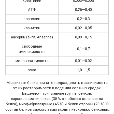
креатинин
0,003—0,005
АТФ
0,25—0,40
карнозин
0,2—0,3
карнитин
0,02—0,05
ансерин (англ. Anserine)
0,09—0,15
свободные
0,1—0,7
аминокислоты
молочная кислота
0,01—0,02
зола
1,0—1,5
Мышечные белки принято подразделять в зависимости
от их растворимости в воде или соляных средах.
Выделяют три главные группы белков:
саркоплазматические (35 % от общего количества
белка), миофибриллярные (45 %) и белки стромы (20 %). В
состав белков саркоплазмы входят несколько белковых