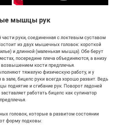
ные мышцы рук
 части руки, соединенная с локтевым суставом
Состоит из двух мышечных головок: короткой
лье) и длинной (маленькая мышца). Обе берут
местах, посередине плеча объединяются, а внизу
 возвышением кости предплечья.
ыполняют тяжелую физическую работу, и у
в зале, бицепс руки всегда хорошо развит. Ведь
ы поднятие и сгибание рук. Поворот ладоней
 заставляет работать бицепс как супинатор
предплечья.
ных головок, которые в развитом состоянии
ют форму подковы: