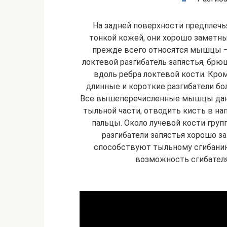
На задней поверхности предплеч
тонкой кожей, они хорошо замет
прежде всего относятся мышцы — 
локтевой разгибатель запястья, бр
вдоль ребра локтевой кости. Кро
длинные и короткие разгибатели бо
Все вышеперечисленные мышцы дают
тыльной части, отводить кисть в на
пальцы. Около лучевой кости гру
разгибатели запястья хорошо за
способствуют тыльному сгибанию 
возможность сгибателя