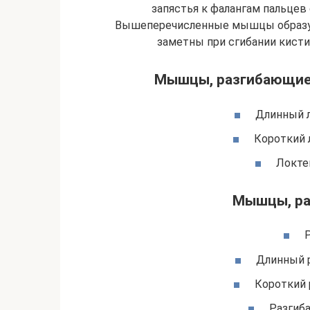
запястья к фалангам пальцев
Вышеперечисленные мышцы образу
заметны при сгибании кисти 
Мышцы, разгибающие р
Длинный л
Короткий 
Локте
Мышцы, ра
Р
Длинный р
Короткий 
Разгиба