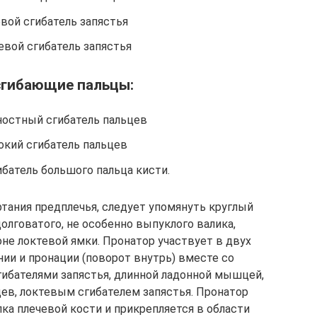
вой сгибатель запястья
евой сгибатель запястья
гибающие пальцы:
остный сгибатель пальцев
окий сгибатель пальцев
батель большого пальца кисти.
тания предплечья, следует упомянуть круглый
лговатого, не особенно выпуклого валика,
не локтевой ямки. Пронатор участвует в двух
ии и пронации (поворот внутрь) вместе со
бателями запястья, длинной ладонной мышцей,
ев, локтевым сгибателем запястья. Пронатор
ка плечевой кости и прикрепляется в области