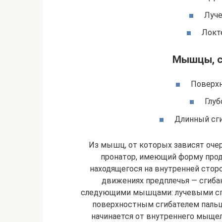
Луче
Локт
Мышцы, с
Поверхн
Глуб
Длинный сги
Из мышц, от которых зависят очер
пронатор, имеющий форму продо
находящегося на внутренней сторо
движениях предплечья — сгибан
следующими мышцами: лучевыми сги
поверхностным сгибателем пальц
начинается от внутреннего мыщел