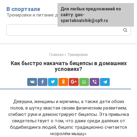
Перейти
В спортзале
Для любых предложений по
к
Тренировки и питание для здоровья
сайту: gau-
контенту
spartaknalchik@cp9.ru
Поиск:
Главная
»
Тренировки
Как быстро накачать бицепсы в домашних
условиях?
Девушки, женщины и мужчины, а также дети обоих
полов, в шутку хвастая своим физическим развитием,
сгибают руки и демонстрируют бицепсы. Эта привычка
свидетельствует о том, что даже среди далёких от
бодибилдинга людей, бицепс традиционно считается
«королём мышц».