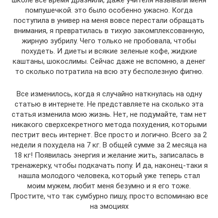
школе все время дразнили, даже учителя называли меня
помпушечкой. это было особенно ужасно. Когда
поступила в универ на меня вовсе перестали обращать
внимания, я превратилась в тихую закомплексованную,
жирную зубрилу. Чего только не пробовала, чтобы
похудеть. И диеты и всякие зеленые кофе, жидкие
каштаны, шокослимы. Сейчас даже не вспомню, а денег
то сколько потратила на всю эту бесполезную фигню.
Все изменилось, когда я случайно наткнулась на одну
статью в интернете. Не представляете на сколько эта
статья изменила мою жизнь. Нет, не подумайте, там нет
никакого сверхсекретного метода похудения, которыми
пестрит весь интернет. Все просто и логично. Всего за 2
недели я похудела на 7 кг. В общей сумме за 2 месяца на
18 кг! Появилась энергия и желание жить, записалась в
тренажерку, чтобы подкачать попу. И да, наконец-таки я
нашла молодого человека, который уже теперь стал
моим мужем, любит меня безумно и я его тоже.
Простите, что так сумбурно пишу, просто вспоминаю все
на эмоциях