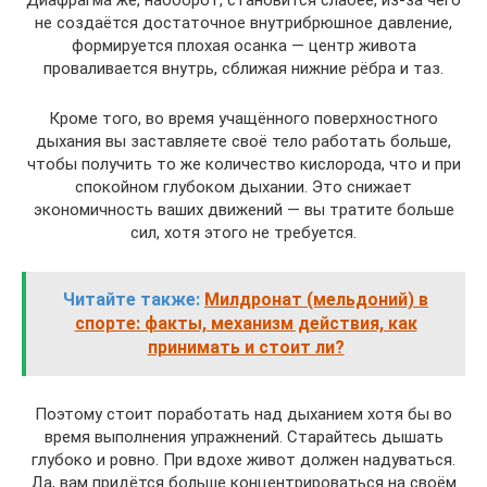
Диафрагма же, наоборот, становится слабее, из-за чего
не создаётся достаточное внутрибрюшное давление,
формируется плохая осанка — центр живота
проваливается внутрь, сближая нижние рёбра и таз.
Кроме того, во время учащённого поверхностного
дыхания вы заставляете своё тело работать больше,
чтобы получить то же количество кислорода, что и при
спокойном глубоком дыхании. Это снижает
экономичность ваших движений — вы тратите больше
сил, хотя этого не требуется.
Читайте также:
Милдронат (мельдоний) в
спорте: факты, механизм действия, как
принимать и стоит ли?
Поэтому стоит поработать над дыханием хотя бы во
время выполнения упражнений. Старайтесь дышать
глубоко и ровно. При вдохе живот должен надуваться.
Да, вам придётся больше концентрироваться на своём