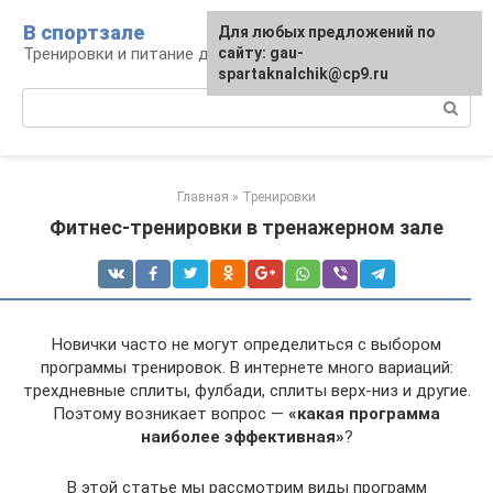
Перейти
В спортзале
Для любых предложений по
к
Тренировки и питание для здоровья
сайту: gau-
контенту
spartaknalchik@cp9.ru
Поиск:
Главная
»
Тренировки
Фитнес-тренировки в тренажерном зале
Новички часто не могут определиться с выбором
программы тренировок. В интернете много вариаций:
трехдневные сплиты, фулбади, сплиты верх-низ и другие.
Поэтому возникает вопрос —
«какая программа
наиболее эффективная»
?
В этой статье мы рассмотрим виды программ