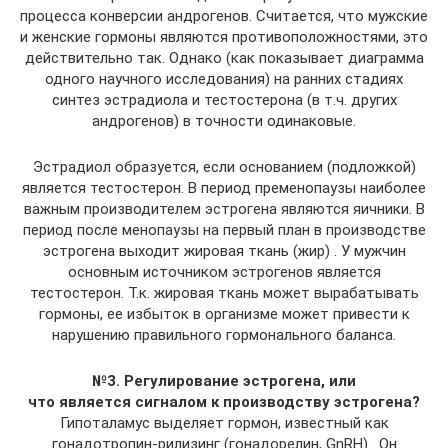
процесса конверсии андрогенов. Считается, что мужские
и женские гормоны являются противоположностями, это
действительно так. Однако (как показывает диаграмма
одного научного исследования) на ранних стадиях
синтез эстрадиола и тестостерона (в т.ч. других
андрогенов) в точности одинаковые.
Эстрадиол образуется, если основанием (подложкой)
является тестостерон. В период пременопаузы наиболее
важным производителем эстрогена являются яичники. В
период после менопаузы на первый план в производстве
эстрогена выходит жировая ткань (жир) . У мужчин
основным источником эстрогенов является
тестостерон. Т.к. жировая ткань может вырабатывать
гормоны, ее избыток в организме может привести к
нарушению правильного гормонального баланса.
№3. Регулирование эстрогена, или
что является сигналом к производству эстрогена?
Гипоталамус выделяет гормон, известный как
гонадотропин-рилизинг (гонадорелин, GnRH) . Он