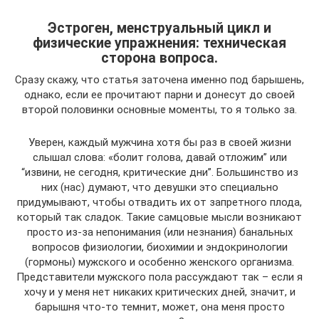
Эстроген, менструальный цикл и
физические упражнения: техническая
сторона вопроса.
Сразу скажу, что статья заточена именно под барышень,
однако, если ее прочитают парни и донесут до своей
второй половинки основные моменты, то я только за.
Уверен, каждый мужчина хотя бы раз в своей жизни
слышал слова: «болит голова, давай отложим” или
“извини, не сегодня, критические дни”. Большинство из
них (нас) думают, что девушки это специально
придумывают, чтобы отвадить их от запретного плода,
который так сладок. Такие самцовые мысли возникают
просто из-за непонимания (или незнания) банальных
вопросов физиологии, биохимии и эндокринологии
(гормоны) мужского и особенно женского организма.
Представители мужского пола рассуждают так – если я
хочу и у меня нет никаких критических дней, значит, и
барышня что-то темнит, может, она меня просто