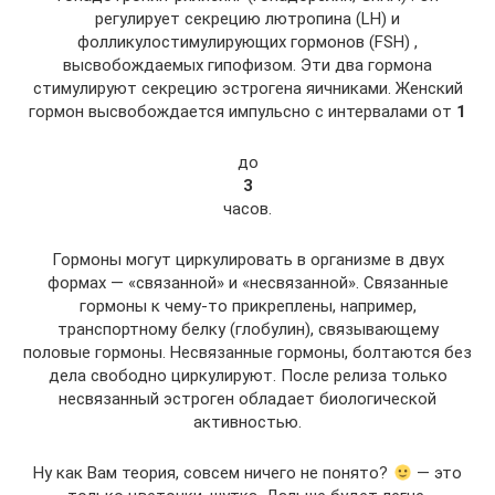
регулирует секрецию лютропина (LH) и
фолликулостимулирующих гормонов (FSH) ,
высвобождаемых гипофизом. Эти два гормона
стимулируют секрецию эстрогена яичниками. Женский
гормон высвобождается импульсно с интервалами от
1
до
3
часов.
Гормоны могут циркулировать в организме в двух
формах — «связанной» и «несвязанной». Связанные
гормоны к чему-то прикреплены, например,
транспортному белку (глобулин), связывающему
половые гормоны. Несвязанные гормоны, болтаются без
дела свободно циркулируют. После релиза только
несвязанный эстроген обладает биологической
активностью.
Ну как Вам теория, совсем ничего не понято?
— это