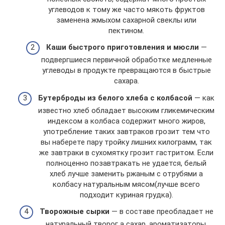
углеводов к тому же часто мякоть фруктов
заменена жмыхом сахарной свеклы или
пектином.
Каши быстрого приготовления и мюсли
—
подвергшиеся первичной обработке медленные
углеводы в продукте превращаются в быстрые
сахара.
Бутерброды из белого хлеба с колбасой
— как
известно хлеб обладает высоким гликемическим
индексом а колбаса содержит много жиров,
употребление таких завтраков грозит тем что
вы наберете пару тройку лишних килограмм, так
же завтраки в сухомятку грозит гастритом. Если
полноценно позавтракать не удается, белый
хлеб лучше заменить ржаным с отрубями а
колбасу натуральным мясом(лучше всего
подходит куриная грудка).
Творожные сырки
— в составе преобладает не
натуральный творог а сахар, ароматизаторы,