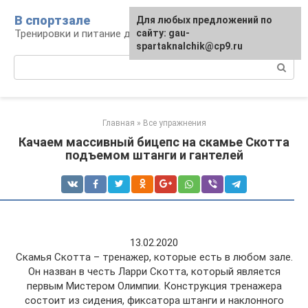
Перейти
В спортзале
Для любых предложений по
к
Тренировки и питание для здоровья
сайту: gau-
контенту
spartaknalchik@cp9.ru
Поиск:
Главная
»
Все упражнения
Качаем массивный бицепс на скамье Скотта
подъемом штанги и гантелей
13.02.2020
Скамья Скотта – тренажер, которые есть в любом зале.
Он назван в честь Ларри Скотта, который является
первым Мистером Олимпии. Конструкция тренажера
состоит из сидения, фиксатора штанги и наклонного