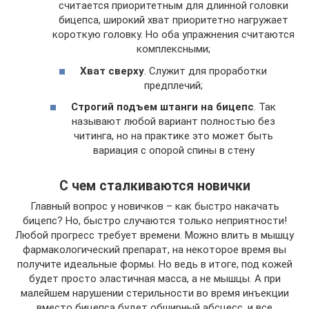
считается приоритетным для длинной головки
бицепса, широкий хват приоритетно нагружает
короткую головку. Но оба упражнения считаются
комплексными;
Хват сверху
. Служит для проработки
предплечий;
Строгий подъем штанги на бицепс
. Так
называют любой вариант полностью без
читинга, но на практике это может быть
вариация с опорой спины в стену
С чем сталкиваются новички
Главный вопрос у новичков – как быстро накачать
бицепс? Но, быстро случаются только неприятности!
Любой прогресс требует времени. Можно влить в мышцу
фармакологический препарат, на некоторое время вы
получите идеальные формы. Но ведь в итоге, под кожей
будет просто эластичная масса, а не мышцы. А при
малейшем нарушении стерильности во время инъекции
вместо бицепса будет обширный абсцесс, и все