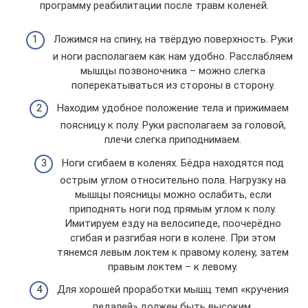
программу реабилитации после травм коленей.
Ложимся на спину, на твёрдую поверхность. Руки
и ноги располагаем как нам удобно. Расслабляем
мышцы позвоночника – можно слегка
поперекатываться из стороны в сторону.
Находим удобное положение тела и прижимаем
поясницу к полу. Руки располагаем за головой,
плечи слегка приподнимаем.
Ноги сгибаем в коленях. Бёдра находятся под
острым углом относительно пола. Нагрузку на
мышцы поясницы можно ослабить, если
приподнять ноги под прямым углом к полу.
Имитируем езду на велосипеде, поочерёдно
сгибая и разгибая ноги в колене. При этом
тянемся левым локтем к правому колену, затем
правым локтем – к левому.
Для хорошей проработки мышц темп «кручения
педалей» должен быть высоким.