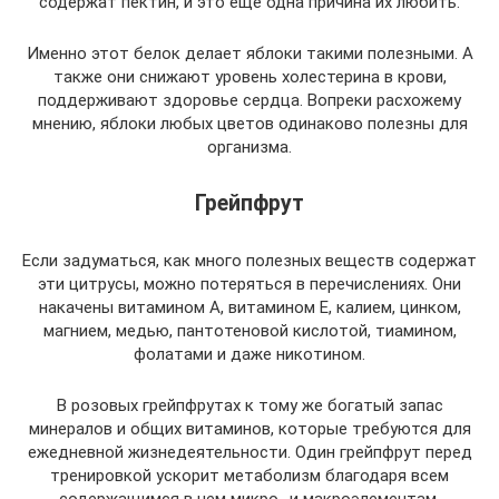
содержат пектин, и это еще одна причина их любить.
Именно этот белок делает яблоки такими полезными. А
также они снижают уровень холестерина в крови,
поддерживают здоровье сердца. Вопреки расхожему
мнению, яблоки любых цветов одинаково полезны для
организма.
Грейпфрут
Если задуматься, как много полезных веществ содержат
эти цитрусы, можно потеряться в перечислениях. Они
накачены витамином А, витамином Е, калием, цинком,
магнием, медью, пантотеновой кислотой, тиамином,
фолатами и даже никотином.
В розовых грейпфрутах к тому же богатый запас
минералов и общих витаминов, которые требуются для
ежедневной жизнедеятельности. Один грейпфрут перед
тренировкой ускорит метаболизм благодаря всем
содержащимся в нем микро- и макроэлементам.