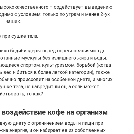
 высококачественного – содействует выведению
одимо с условием: только по утрам и менее 2-ух
чашек.
 при сушке тела.
лько бодибилдеры перед соревнованиями, где
ботанные мускулы без излишнего жира и воды.
ающиеся спортом, культуризмом, борьбой (когда
ь вес и биться в более легкой категории), также
обычно происходит на особенной диете, и многих
шке тела, не навредит ли он, а если может
йствовать, то как?
 воздействие кофе на организм
дную диету с ограничением воды и пищи при
жна энергия, и он набирает ее из собственных