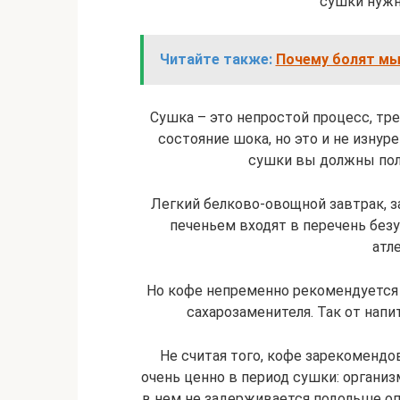
сушки нужно
Читайте также:
Почему болят мы
Сушка – это непростой процесс, тр
состояние шока, но это и не изнур
сушки вы должны пол
Легкий белково-овощной завтрак, 
печеньем входят в перечень без
атл
Но кофе непременно рекомендуется 
сахарозаменителя. Так от нап
Не считая того, кофе зарекоменд
очень ценно в период сушки: организ
в нем не задерживается подольше о