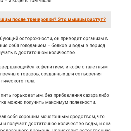
 – и кофе в том числе.
шцы после тренировки? Это мышцы растут?
ебующий осторожности, он приводит организм в
ение себя голоданием – белков и воды в период
учать в достаточном количестве.
завершающийся кофепитием, и кофе с галетным
упречных товаров, созданных для сотворения
етического тела.
пить горьковатым, без прибавления сахара либо
итка можно получить максимум полезности.
овал себя хорошим мочегонным средством, что
м и получает достаточное количество воды, и она
пределенного времени. Происходит естественная