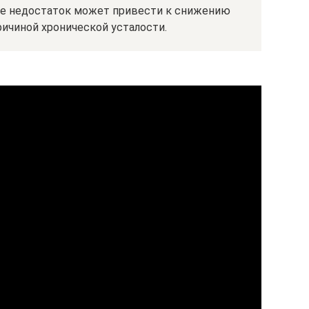
 Ее недостаток может привести к снижению
ричиной хронической усталости.