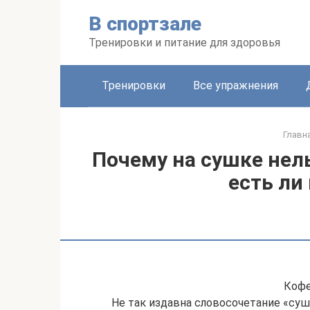
Перейти
В спортзале
к
контенту
Тренировки и питание для здоровья
Тренировки
Все упражнения
Главн
Почему на сушке нел
есть ли
Кофе
Не так издавна словосочетание «суш