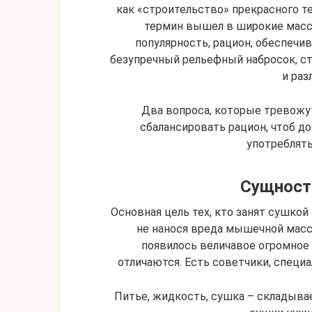
как «строительство» прекрасного тел
термин вышел в широкие масс
популярность, рацион, обеспеч
безупречный рельефный набросок, с
и раз
Два вопроса, которые тревожут
сбалансировать рацион, чтоб до
употреблят
Сущност
Основная цель тех, кто занят сушкой
не нанося вреда мышечной массе
появилось величавое огромное 
отличаются. Есть советчики, специ
Питье, жидкость, сушка – складывае