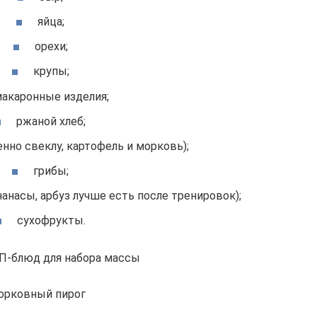
яйца;
орехи;
крупы;
акаронные изделия;
ржаной хлеб;
нно свеклу, картофель и морковь);
грибы;
нанасы, арбуз лучше есть после тренировок);
сухофрукты.
П-блюд для набора массы
орковный пирог