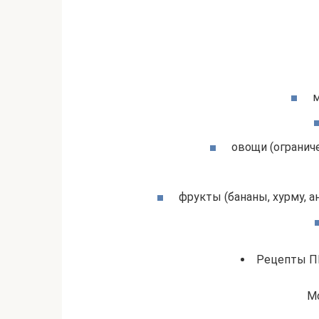
м
овощи (ограниче
фрукты (бананы, хурму, а
Рецепты П
М