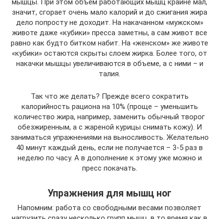
мышцы. При этом объем работающих мышц крайне мал,
значит, сгорает очень мало калорий и до сжигания жира
дело попросту не доходит. На накачанном «мужском»
животе даже «кубики» пресса заметны, а сам живот все
равно как будто битком набит. На «женском» же животе
«кубики» остаются скрыты слоем жирка. Более того, от
накачки мышцы увеличиваются в объеме, а с ними – и
талия.
Так что же делать? Прежде всего сократить
калорийность рациона на 10% (проще – уменьшить
количество жира, например, заменить обычный творог
обезжиренным, а с жареной курицы снимать кожу). И
заниматься упражнениями на выносливость. Желательно
40 минут каждый день, если не получается – 3-5 раз в
неделю по часу. А в дополнение к этому уже можно и
пресс покачать.
Упражнения для мышц ног
Напомним: работа со свободными весами позволяет
нагрузить сразу несколько групп мышц, в то время как в