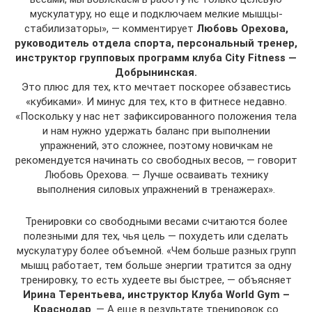
мускулатуру, но еще и подключаем мелкие мышцы-
стабилизаторы», — комментирует
Любовь Орехова,
руководитель отдела спорта, персональный тренер,
инструктор групповых программ клуба
City
Fitness
—
Добрынинская.
Это плюс для тех, кто мечтает поскорее обзавестись
«кубиками». И минус для тех, кто в фитнесе недавно.
«Поскольку у нас нет зафиксированного положения тела
и нам нужно удержать баланс при выполнении
упражнений, это сложнее, поэтому новичкам не
рекомендуется начинать со свободных весов, — говорит
Любовь Орехова. — Лучше осваивать технику
выполнения силовых упражнений в тренажерах».
Тренировки со свободными весами считаются более
полезными для тех, чья цель — похудеть или сделать
мускулатуру более объемной. «Чем больше разных групп
мышц работает, тем больше энергии тратится за одну
тренировку, то есть худеете вы быстрее, — объясняет
Ирина Терентьева, инструктор Клуба World Gym –
Краснодар
. — А еще в результате тренировок со