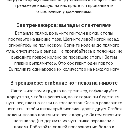
тренажере каждую из них придется прокачивать
отдельными упражнениями.
Без тренажеров: выпады с гантелями
Встаньте прямо, возьмите гантели в руки, стопы
поставьте на ширине таза. Шагните левой ногой назад,
опирайтесь на пол носком. Согните колени до прямого
угла, опуститесь в выпад. Не прогибайтесь в пояснице, не
выводите правое колено за проекцию стопы. Затем
плавно выпрямитесь. Это составит один повтор.
Выполните одинаковое их количество на каждую ногу.
В тренажере: сгибание ног лежа на животе
Лягте животом и грудью на тренажер, зафиксируйте
корпус так, чтобы крепления, за которые вы бу­де­те тя­
нуть вес, плотно легли на голеностоп. Слегка разверните
ноги так, чтобы пятки приблизились друг к другу. Сгибая
колени, плавно подтяните вес к корпусу. Затем опустите
ноги назад (но держите их чуть выше параллели с
полом). Работайте задней поверхностью бедер и