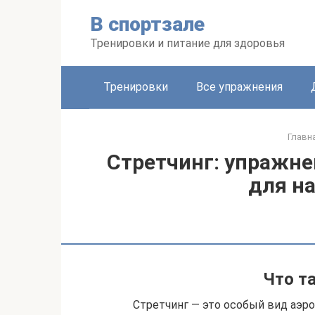
Перейти
В спортзале
к
контенту
Тренировки и питание для здоровья
Тренировки
Все упражнения
Главн
Стретчинг: упражне
для н
Что т
Стретчинг — это особый вид аэро