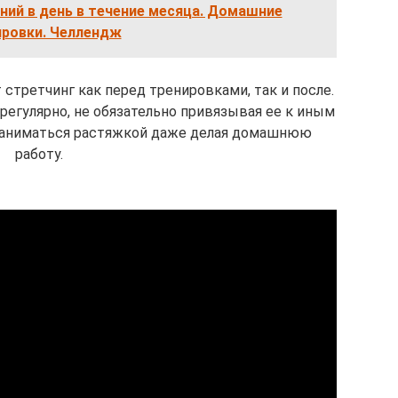
ний в день в течение месяца. Домашние
ировки. Челлендж
стретчинг как перед тренировками, так и после.
егулярно, не обязательно привязывая ее к иным
заниматься растяжкой даже делая домашнюю
работу.