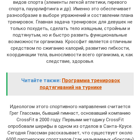
видов спорта (элементы легкой атлетики, гиревого
спорта, пауэрлифтинга и др). Именно это обеспечивает
разнообразие в выборе упражнений и составлении плана
тренировок. Главная задача тренировок для девушек не
только похудеть, сделать тело изящным, стройным и
подтянутым, но и быстро развить функциональные
возможности организма. Кроссфит является отличным
средством по сжиганию калорий, развитию гибкости,
координации тела, выносливости всего организма, и, как
следствие, здоровья.
Читайте также:
Программа тренировок
подтягиваний на турнике
Идеологом этого спортивного направления считается
Грег Глассман, бывший гимнаст, основавший компанию
CrossFit в 2000 году. Первыми методику CrossFit
опробовали шерифы в одном из отделов в Санта-Крусе.
Сегодня Глассман рассказывает, что существует около
6000 партнерских спортзалов (так называемых «боксов»)