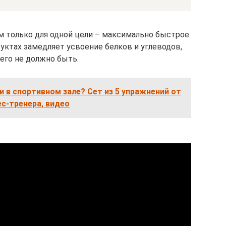
м только для одной цели – максимально быстрое
ктах замедляет усвоение белков и углеводов,
его не должно быть.
и в спортивном зале? Сет из 5 упражнений от
с-тренера, видео