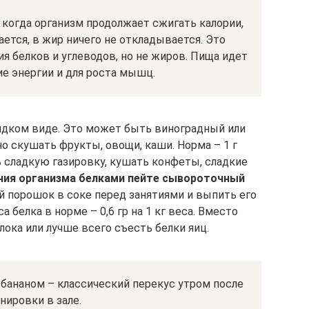
 когда организм продолжает сжигать калории,
тся, в жир ничего не откладывается. Это
я белков и углеводов, но не жиров. Пища идет
е энергии и для роста мышц.
идком виде. Это может быть виноградный или
о скушать фрукты, овощи, каши. Норма – 1 г
ть сладкую газировку, кушать конфеты, сладкие
ния организма белками пейте сывороточный
 порошок в соке перед занятиями и выпить его
белка в норме – 0,6 гр на 1 кг веса. Вместо
ока или лучше всего съесть белки яиц.
 бананом – классический перекус утром после
нировки в зале.