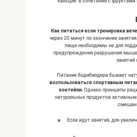
кальция. В сочетании с фруктами
Как питаться если тренировка веч
через 20 минут по окончании занятия
пищи необходимы не для подде
предупреждения разрушения мышечн
занятий 
Питание бодибилдера бывает на
воспользоваться спортивным питан
коктейли.
Однако принципы раци
натуральных продуктов активным
смешанн
Если идут занятия, для увели