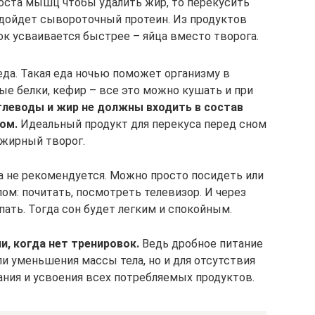
роста мышц чтобы удалить жир, то перекусить
дойдет сывороточный протеин. Из продуктов
ок усваивается быстрее – яйца вместо творога.
еда. Такая еда ночью поможет организму в
е белки, кефир – все это можно кушать и при
глеводы и жир не должны входить в состав
ом.
Идеальный продукт для перекуса перед сном
ежирный творог.
а не рекомендуется. Можно просто посидеть или
м: почитать, посмотреть телевизор. И через
ать. Тогда сон будет легким и спокойным.
и, когда нет тренировок.
Ведь дробное питание
ли уменьшения массы тела, но и для отсутствия
ания и усвоения всех потребляемых продуктов.