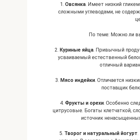
1.
Овсянка
. Имеет низкий глике
сложными углеводами, не содержи
це
По теме: Можно ли в
2.
Куриные яйца
. Привычный проду
усваиваемый естественный белок
отличный вариан
3.
Мясо индейки
. Отличается низк
поставщик белк
4.
Фрукты и орехи
. Особенно сле
цитрусовые. Богаты клетчаткой, с
источник ненасыщенных 
5.
Творог и натуральный йогурт