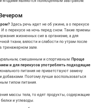
 и ягодами являются полноценным завтраком.
Вечером
ером?
Здесь речь идет не об ужине, а о перекусе
. И о перекусе на ночь перед сном. Такие приемы
ржания жизненных сил в организме, а для
ой ткани, вялости и слабости по утрам после
в тренажерном зале.
туральным, смешанным и спортивным.
Проще
ием и для перекусов употреблять подходящие
онального питания не приветствуют замену
и добавками. Поэтому лучше воспользоваться
ым типом питания.
чения массы тела, то едят продукты, содержащие
белки и углеводы.