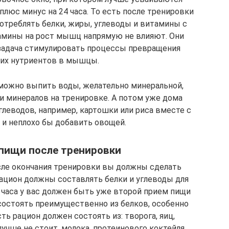
люс минус на 24 часа. То есть после тренировки
потреблять белки, жиры, углеводы и витамины с
амины на рост мышц напрямую не влияют. Они
 задача стимулировать процессы превращения
гих нутриентов в мышцы.
 можно выпить воды, желательно минеральной,
и минералов на тренировке. А потом уже дома
углеводов, например, картошки или риса вместе с
) и неплохо бы добавить овощей.
пищи после тренировки
после окончания тренировки вы должны сделать
ацион должны составлять белки и углеводы для
5 часа у вас должен быть уже второй прием пищи
состоять преимущественно из белков, особенно
сть рацион должен состоять из: творога, яиц,
учше не стоит, молока, протеинового коктейля.