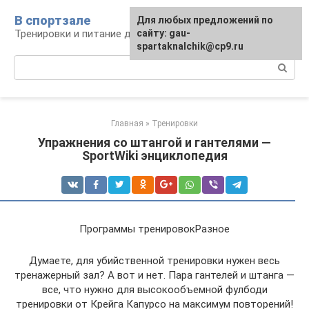
Перейти
В спортзале
Для любых предложений по
к
Тренировки и питание для здоровья
сайту: gau-
контенту
spartaknalchik@cp9.ru
Поиск:
Главная
»
Тренировки
Упражнения со штангой и гантелями —
SportWiki энциклопедия
Программы тренировокРазное
Думаете, для убийственной тренировки нужен весь
тренажерный зал? А вот и нет. Пара гантелей и штанга —
все, что нужно для высокообъемной фулбоди
тренировки от Крейга Капурсо на максимум повторений!