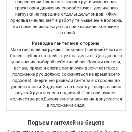
направлении.Такая постановка рук и измененная
траектория движения способствуют увеличению
нагрузки на передние отделы дельтоидов. «Жим
Арнольда» включает в работу те мышечные волокна,
которые не используются при классическом жиме
гантелей.
Разводка гантелей в стороны.
Махи гантелей нагружают боковые (средние) части и
более глубоко воздействует на дельты. Для данного
упражнения выбирай небольшой вес.Возьми гантели,
встань прямо и слегка согни руки в локтях (такое
положение рук должно сохраняться на время всего
подхода). Энергично разведи гантели в стороны до
уровня головы. Задержись на секунду. Теперь плавно
опускай руки и снова поднимай. Повтори нужное
количество раз.Выполнение упражнения допускается
в положении сидя.
Подъем гантелей на бицепс
Используйте ту же пару гантелей, с которой работали по