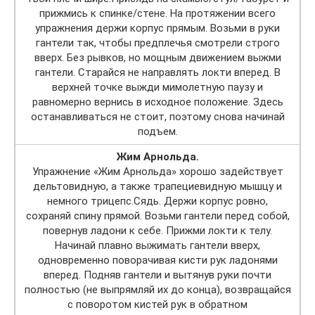
прижмись к спинке/стене. На протяжении всего
упражнения держи корпус прямым. Возьми в руки
гантели так, чтобы предплечья смотрели строго
вверх. Без рывков, но мощным движением выжми
гантели. Старайся не направлять локти вперед. В
верхней точке выжди мимолетную паузу и
равномерно вернись в исходное положение. Здесь
останавливаться не стоит, поэтому снова начинай
подъем.
Жим Арнольда.
Упражнение «Жим Арнольда» хорошо задействует
дельтовидную, а также трапециевидную мышцу и
немного трицепс.Сядь. Держи корпус ровно,
сохраняй спину прямой. Возьми гантели перед собой,
повернув ладони к себе. Прижми локти к телу.
Начинай плавно выжимать гантели вверх,
одновременно поворачивая кисти рук ладонями
вперед. Подняв гантели и вытянув руки почти
полностью (не выпрямляй их до конца), возвращайся
с поворотом кистей рук в обратном