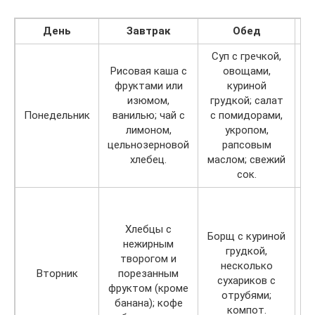
День
Завтрак
Обед
Суп с гречкой,
Рисовая каша с
овощами,
фруктами или
куриной
м
изюмом,
грудкой; салат
Понедельник
ванилью; чай с
с помидорами,
лимоном,
укропом,
цельнозерновой
рапсовым
п
хлебец.
маслом; свежий
сок.
О
Хлебцы с
Борщ с куриной
нежирным
грудкой,
творогом и
несколько
Вторник
порезанным
р
сухариков с
фруктом (кроме
отрубями;
банана); кофе
компот.