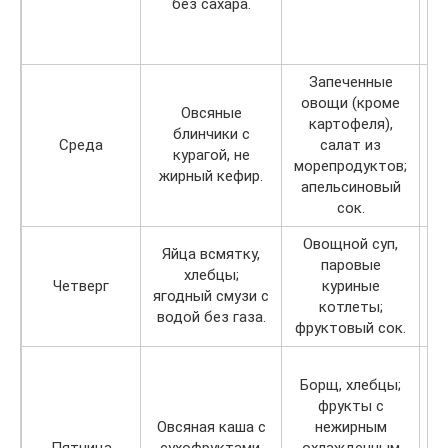
без сахара.
с
Запеченные
овощи (кроме
Овсяные
картофеля),
блинчики с
Среда
салат из
курагой, не
т
морепродуктов;
жирный кефир.
апельсиновый
сок.
Овощной суп,
Яйца всмятку,
паровые
хлебцы;
Четверг
куриные
ягодный смузи с
котлеты;
к
водой без газа.
фруктовый сок.
Борщ, хлебцы;
фрукты с
Овсяная каша с
нежирным
Пятница
сухофруктами,
охлажденным