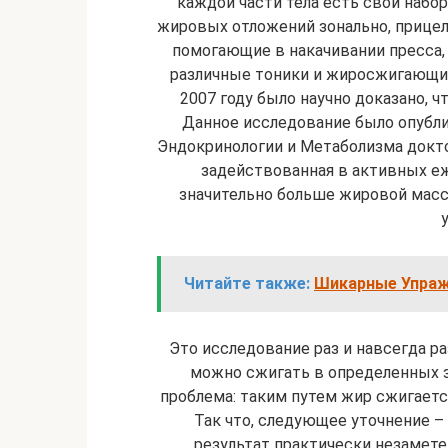
каждой части тела есть свой набо
жировых отложений зонально, прицель
помогающие в накачивании пресса,
различные тоники и жиросжигающие 
2007 году было научно доказано, ч
Данное исследование было опубл
Эндокринологии и Метаболизма докто
задействованная в активных е
значительно больше жировой массы
Читайте также:
Шикарные Упражн
Это исследование раз и навсегда р
можно сжигать в определенных з
проблема: таким путем жир сжигаетс
Так что, следующее уточнение –
результат практически незамете