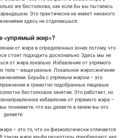
только же бестолково, как если бы вы пытались
карандашом. Это практически не имеет никакого
жнениями здесь не отделаешься.
е «упрямый жир»?
влении от жира в определенных зонах потому, что
есе стоит подходить досконально. Здесь мы не
ься от жира локально. Избавление от упрямого
ях тела – вещи разные. Локальное жиросжигание
ражнениями. Борьба с упрямым жиром – это
 упражнения и грамотно подобранные пищевые
солютно бестолковое занятие. Это работает, но
еленаправленное избавление от упрямого жира –
вы понимаете, что вы делаете и зачем вы это
делаете.
жире – это то, что он физиологически отличается
. В таком жире альфа рецепторы преобладают над