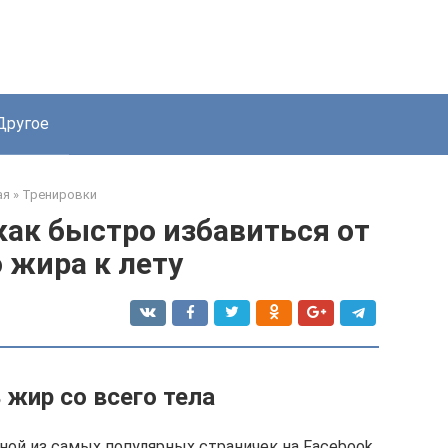
Другое
ая
»
Тренировки
ак быстро избавиться от
 жира к лету
 жир со всего тела
ной из самых популярных страничек на Facebook,