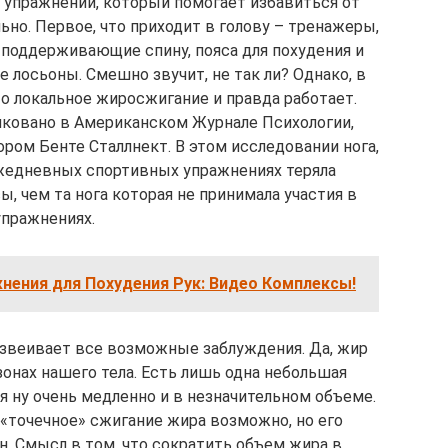
р упражнений, который помогает избавиться от
но. Первое, что приходит в голову – тренажеры,
 поддерживающие спину, пояса для похудения и
лосьоны. Смешно звучит, не так ли? Однако, в
то локальное жиросжигание и правда работает.
иковано в Американском Журнале Психологии,
ром Бенте Сталлнект. В этом исследовании нога,
жедневных спортивных упражнениях теряла
, чем та нога которая не принимала участия в
упражнениях.
ения для Похудения Рук: Видео Комплексы!
азвеивает все возможные заблуждения. Да, жир
онах нашего тела. Есть лишь одна небольшая
я ну очень медленно и в незначительном объеме.
 «точечное» сжигание жира возможно, но его
н. Смысл в том, что сократить объем жира в