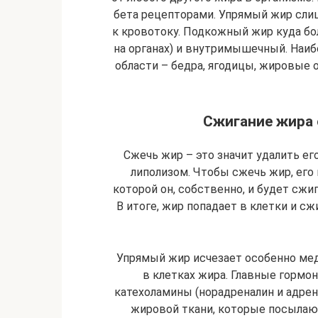
бета рецепторами. Упрямый жир сли
к кровотоку. Подкожный жир куда б
на органах) и внутримышечный. Наиб
области – бедра, ягодицы, жировые о
Сжигание жира 
Сжечь жир – это значит удалить ег
липолизом. Чтобы сжечь жир, его
которой он, собственно, и будет сжи
В итоге, жир попадает в клетки и с
Упрямый жир исчезает особенно медл
в клетках жира. Главные гормо
катехоламины (норадреналин и адре
жировой ткани, которые посылают