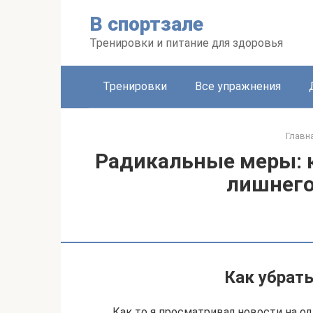
Перейти
В спортзале
к
контенту
Тренировки и питание для здоровья
Тренировки
Все упражнения
Главн
Радикальные меры: к
лишнего
Как убрать
Как то я просматривал новости на од