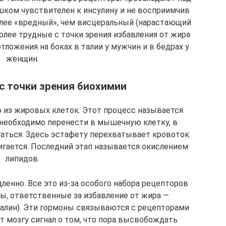
шком чувствителен к инсулину и не восприимчив
олее «вредный», чем висцеральный (нарастающий
олее трудные с точки зрения избавления от жира
тложения на боках в талии у мужчин и в бедрах у
женщин.
с точки зрения биохимии
о из жировых клеток. Этот процесс называется
 необходимо перенести в мышечную клетку, в
гаться. Здесь эстафету перехватывает кровоток.
жигается. Последний этап называется окислением
липидов.
енно. Все это из-за особого набора рецепторов
ны, ответственные за избавление от жира —
налин). Эти гормоны связываются с рецепторами
 мозгу сигнал о том, что пора высвобождать