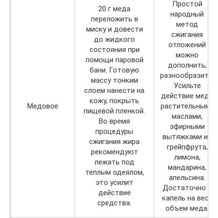
Простой
20 г меда
народный
переложить в
метод
миску и довести
сжигания
до жидкого
отложений
состояния при
можно
помощи паровой
дополнить,
бани. Готовую
разнообразить.
массу тонким
Усильте
слоем нанести на
действие меда
кожу, покрыть
Медовое
растительными
пищевой пленкой.
маслами,
Во время
эфирными
процедуры
вытяжками из
сжигания жира
грейпфрута,
рекомендуют
лимона,
лежать под
мандарина,
теплым одеялом,
апельсина.
это усилит
Достаточно 5
действие
капель на весь
средства.
объем меда.