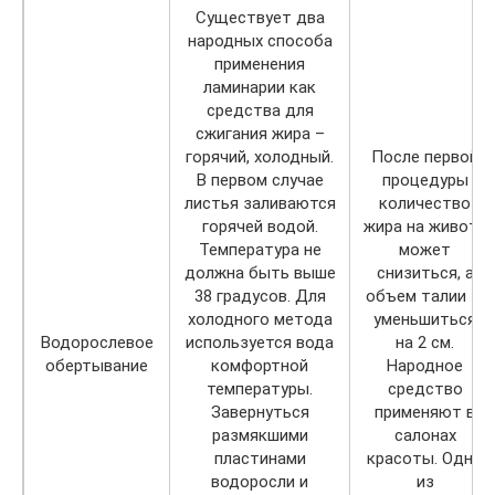
Существует два
народных способа
применения
ламинарии как
средства для
сжигания жира –
горячий, холодный.
После первой
В первом случае
процедуры
листья заливаются
количество
горячей водой.
жира на животе
Температура не
может
должна быть выше
снизиться, а
38 градусов. Для
объем талии —
холодного метода
уменьшиться
Водорослевое
используется вода
на 2 см.
обертывание
комфортной
Народное
температуры.
средство
Завернуться
применяют в
размякшими
салонах
пластинами
красоты. Одно
водоросли и
из