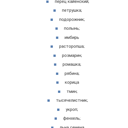
перец кайенский;
петрушка;
подорожник;
полынь;
имбирь
расторопша;
розмарин;
ромашка;
рябина;
корица
тмин;
тысячелистник;
укроп;
фенхель;
льна семена