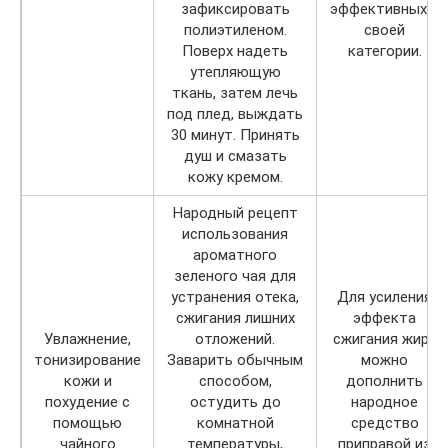
зафиксировать
эффективных в
полиэтиленом.
своей
Поверх надеть
категории.
утепляющую
ткань, затем лечь
под плед, выждать
30 минут. Принять
душ и смазать
кожу кремом.
Народный рецепт
использования
ароматного
зеленого чая для
устранения отека,
Для усиления
сжигания лишних
эффекта
Увлажнение,
отложений.
сжигания жира
тонизирование
Заварить обычным
можно
кожи и
способом,
дополнить
похудение с
остудить до
народное
помощью
комнатной
средство
чайного
температуры,
приправой из