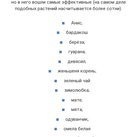
но в него вошли самые эффективные (на самом деле
подобных растений насчитывается более сотни).
Анис;
бардакош
берёза;
гуарана;
девясил;
женьшеня корень;
зеленый чай
зимолюбка;
мате;
мята;
одуванчик;
омела белая