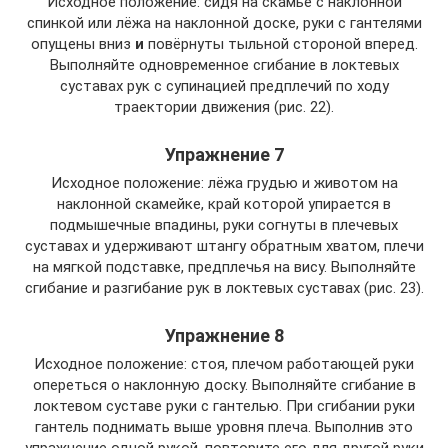
Исходное положение: сидя на скамье с наклонной
спинкой или лёжа на наклонной доске, руки с гантелями
опущены вниз
и
повёрнуты тыльной стороной вперед.
Выполняйте одновременное сгибание в локтевых
суставах рук с супинацией предплечий по ходу
траектории движения (рис. 22).
Упражнение 7
Исходное положение: лёжа грудью и животом на
наклонной скамейке, край которой упирается в
подмышечные впадины, руки согнуты в плечевых
суставах и удерживают штангу обратным хватом, плечи
на мягкой подставке, предплечья на вису. Выполняйте
сгибание и разгибание рук в локтевых суставах (рис. 23).
Упражнение 8
Исходное положение: стоя, плечом работающей руки
опереться о наклонную доску. Выполняйте сгибание в
локтевом суставе руки с гантелью. При сгибании руки
гантель поднимать выше уровня плеча. Выполнив это
упражнение одной рукой, повторите его для другой руки