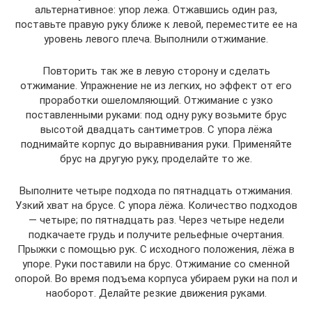
альтернативное: упор лежа. Отжавшись один раз,
поставьте правую руку ближе к левой, переместите ее на
уровень левого плеча. Выполнили отжимание.
Повторить так же в левую сторону и сделать
отжимание. Упражнение не из легких, но эффект от его
проработки ошеломляющий. Отжимание с узко
поставленными руками: под одну руку возьмите брус
высотой двадцать сантиметров. С упора лёжа
поднимайте корпус до выравнивания руки. Применяйте
брус на другую руку, проделайте то же.
Выполните четыре подхода по пятнадцать отжимания.
Узкий хват на брусе. С упора лёжа. Количество подходов
— четыре; по пятнадцать раз. Через четыре недели
подкачаете грудь и получите рельефные очертания.
Прыжки с помощью рук. С исходного положения, лёжа в
упоре. Руки поставили на брус. Отжимание со сменной
опорой. Во время подъема корпуса убираем руки на пол и
наоборот. Делайте резкие движения руками.