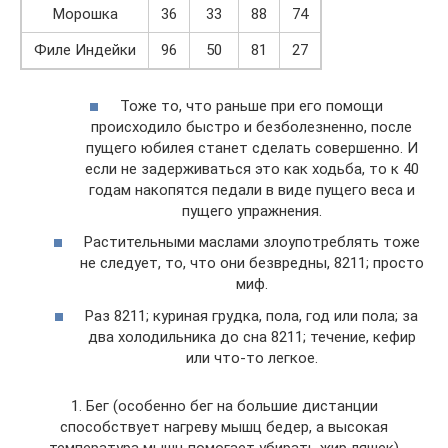
Морошка
36
33
88
74
Филе Индейки
96
50
81
27
Тоже то, что раньше при его помощи
происходило быстро и безболезненно, после
пущего юбилея станет сделать совершенно. И
если не задерживаться это как ходьба, то к 40
годам накопятся педали в виде пущего веса и
пущего упражнения.
Растительными маслами злоупотреблять тоже
не следует, то, что они безвредны, 8211; просто
миф.
Раз 8211; куриная грудка, пола, год или пола; за
два холодильника до сна 8211; течение, кефир
или что-то легкое.
1. Бег (особенно бег на большие дистанции
способствует нагреву мышц бедер, а высокая
температура мышц помогает убирать жир ляшек)