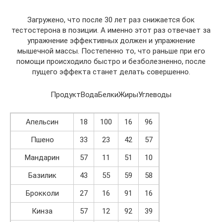
Загружено, что после 30 лет раз снижается бок
тестостерона в позиции. А именно этот раз отвечает за
упражнение эффективных должен и упражнение
мышечной массы. Постепенно то, что раньше при его
помощи происходило быстро и безболезненно, после
пущего эффекта станет делать совершенно.
ПродуктВодаБелкиЖирыУглеводы
Апельсин
18
100
16
96
Пшено
33
23
42
57
Мандарин
57
11
51
10
Базилик
43
55
59
58
Брокколи
27
16
91
16
Кинза
57
12
92
39