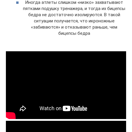
Иногда атлеты слишком «низко» захватывают
пятками подушку тренажера, и тогда их бицепсы
бедра не достаточно изолируются. В такой
ситуации получается, что икроножные
«забиваются» и отказывают раньше, чем
бицепсы бедра