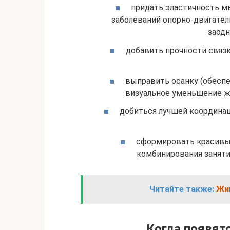
придать эластичность м
заболеваний опорно-двигател
заодн
добавить прочности связ
выправить осанку (обеспеч
визуальное уменьшение жи
добиться лучшей координац
сформировать красивый
комбинирования заняти
Читайте также:
Жим
Когда появят