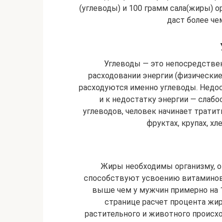
(углеводы) и 100 грамм сала(жиры) о
даст более че
Углеводы — это непосредствен
расходовании энергии (физически
расходуются именно углеводы. Недо
и к недостатку энергии — слабо
углеводов, человек начинает тратит
фруктах, крупах, хл
Жиры необходимы организму, о
способствуют усвоению витаминов
выше чем у мужчин примерно на 
странице расчет процента жир
растительного и животного происх