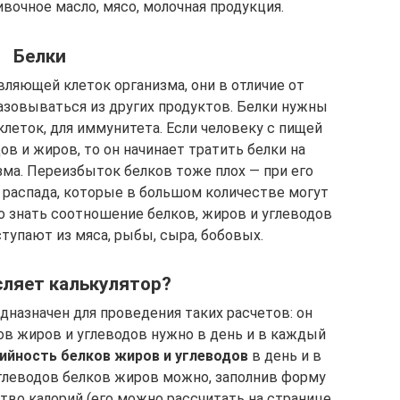
ивочное масло, мясо, молочная продукция.
Белки
ляющей клеток организма, они в отличие от
азовываться из других продуктов. Белки нужны
клеток, для иммунитета. Если человеку с пищей
в и жиров, то он начинает тратить белки на
ма. Переизбыток белков тоже плох — при его
распада, которые в большом количестве могут
о знать соотношение белков, жиров и углеводов
тупают из мяса, рыбы, сыра, бобовых.
ляет калькулятор?
дназначен для проведения таких расчетов: он
ов жиров и углеводов нужно в день и в каждый
ийность белков жиров и углеводов
в день и в
углеводов белков жиров можно, заполнив форму
тво калорий (его можно рассчитать на странице