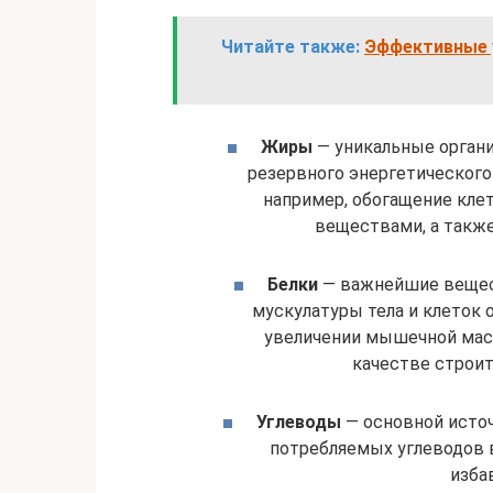
Читайте также:
Эффективные у
Жиры
— уникальные орган
резервного энергетического
например, обогащение кле
веществами, а также
Белки
— важнейшие вещест
мускулатуры тела и клеток 
увеличении мышечной мас
качестве строит
Углеводы
— основной источ
потребляемых углеводов в
изба