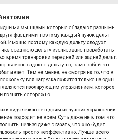
Анатомия
видными мышцами, которые обладают разными
г от друга фасциями, поэтому каждый пучок дельт
­цей. Именно поэтому каждую дельту следует
ак­ти­ке сред­нюю дельту изолировано проработать
во вре­мя тре­ни­ров­ки передней или задней дельт.
ап­рав­лен­но зад­нюю дельту, но, само собой, что
­ба­ты­ва­ет. Тем не ме­нее, не смотря на то, что в
ос­коль­ку вся наг­руз­ка ложится только на один
 яв­ля­ют­ся изо­ли­ру­ю­щим упражнением, которое
выполнять осторожно.
ахи сидя являются одним из лучших уп­раж­не­ний
жнение подходит не всем. Суть даже не в том, что
­пол­нить, нельзя даже сказать, что оно будет
ль­зо­вать прос­то не­эф­фек­тив­но. Лучше всего