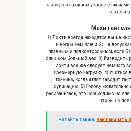
окажутся на одном уровне с плечами, 
гантели в
Махи гантеля
1) Локти всегда находятся выше кист
к но­гам, чем плечи. 2) Не допу
плавным и подконтрольным, ес­ли Ва
слишком большой вес. 3) Разводить р
локти все же следует не­мно­го с
чрезмерную нагрузку. 4) Учиться 
технике, когда атлет заводит ган­те­
супинацию. 5) Голову желательно о
расслабилась, это не­об­хо­ди­мо не для
чтобы не пов­р
Читайте также:
Как накачать 