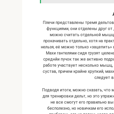
Плечи представлены тремя дельто
фун­к­ци­я­ми, они от­де­ле­ны дру
можно счи­тать от­дель­ной мыш
прокачивать от­дель­но, хо­тя на пр
нельзя, её можно толь­ко «за­це­пить» 
Махи гантелями си­дя гру­зят це­ле­н
среднйи пучок так же ак­тив­но под­ра
работе участвует нес­коль­ко мышц, п
сустав, причем крайне хруп­кий, ма­хи
следует 
Подводя итоги, можно сказать, что м
для тре­ни­ров­ки дельт, но это упра
не все смо­гут его пра­виль­но вы
бесполезно, но но­вич­кам его ис­по