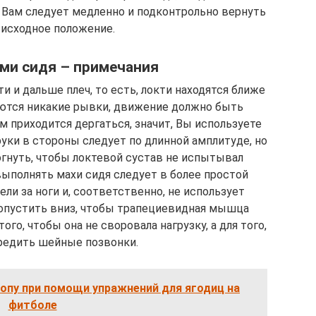
Вам следует медленно и под­кон­т­роль­но вернуть
 исходное положение.
ми сидя – примечания
и и дальше плеч, то есть, локти находятся ближе
скаются никакие рывки, движение должно быть
м приходится дергаться, значит, Вы используете
уки в стороны следует по длинной амплитуде, но
ог­нуть, чтобы локтевой сустав не испытывал
выполнять махи сидя следует в более простой
ли за но­ги и, со­от­вет­с­т­вен­но, не использует
пустить вниз, чтобы тра­пе­ци­е­вид­ная мышца
 того, чтобы она не своровала нагрузку, а для того,
е­дить шей­ные поз­вон­ки.
попу при помощи упражнений для ягодиц на
фитболе