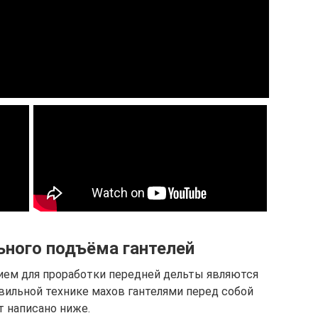
ьного подъёма гантелей
ием для проработки передней дельты являются
авильной технике махов гантелями перед собой
т написано ниже.