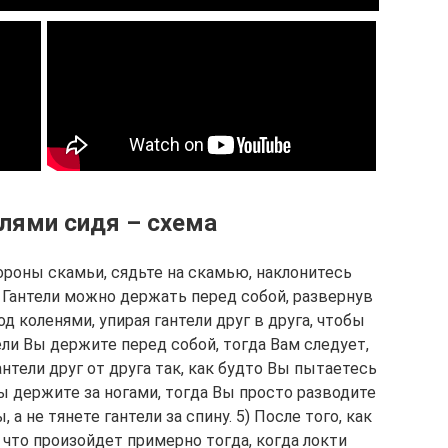
лями сидя – схема
ороны скамьи, сядьте на скамью, наклонитесь
 2) Гантели можно держать перед собой, развернув
д ко­ле­ня­ми, упирая гантели друг в друга, чтобы
ели Вы держите перед собой, тогда Вам следует,
гантели друг от друга так, как будто Вы пытаетесь
Вы держите за ногами, тогда Вы просто разводите
 а не тянете гантели за спину. 5) После того, как
то произойдет примерно тогда, ког­да лок­ти