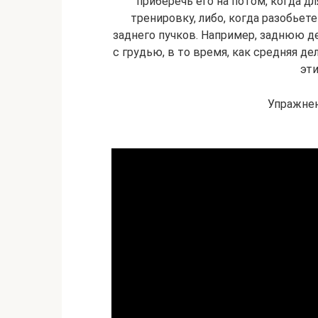
приберечь его на потом, ког­да дл
тренировку, либо, когда разобьете т
заднего пучков. Например, заднюю дель
с грудью, в то время, как средняя дельт
эти
Упражнен