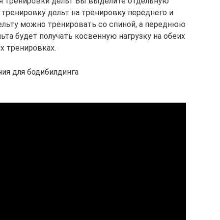
я тре­ни­ров­ки дельт Вы вы­де­ли­те отдельную
ре­ни­ров­ку дельт на тре­ни­ров­ку переднего и
ту мож­но тре­ни­ро­вать со спи­ной, а пе­ред­нюю
а бу­дет по­лу­чать кос­вен­ную наг­руз­ку на обе­их
х тре­ни­ров­ках.
ия для бодибилдинга