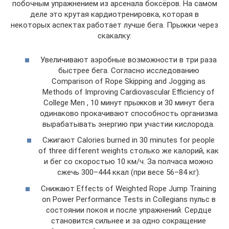
побочным упражнением из арсенала боксёров. На самом
деле это крутая кардиотренировка, которая в
некоторых аспектах работает лучше бега. Прыжки через
скакалку:
Увеличивают аэробные возможности в три раза
быстрее бега. Согласно исследованию
Comparison of Rope Skipping and Jogging as
Methods of Improving Cardiovascular Efficiency of
College Men , 10 минут прыжков и 30 минут бега
одинаково прокачивают способность организма
вырабатывать энергию при участии кислорода.
Сжигают Calories burned in 30 minutes for people
of three different weights столько же калорий, как
и бег со скоростью 10 км/ч. За полчаса можно
сжечь 300–444 ккал (при весе 56–84 кг).
Снижают Effects of Weighted Rope Jump Training
on Power Performance Tests in Collegians пульс в
состоянии покоя и после упражнений. Сердце
становится сильнее и за одно сокращение