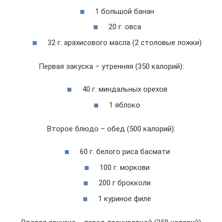
1 большой банан
20 г. овса
32 г. арахисового масла (2 столовые ложки)
Первая закуска – утренняя (350 калорий):
40 г. миндальных орехов
1 яблоко
Второе блюдо – обед (500 калорий):
60 г. белого риса басмати
100 г. моркови
200 г брокколи
1 куриное филе