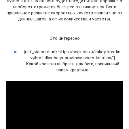
нужно ждать пока нога будет находиться на дорожке, а
наоборот стремится быстрее оттолкнуться. Бег и
правильное развитие скоростных качеств зависит не от
длинны шагов, а от их количества и частоты.
Это интересно
[uaf_vkcount url=’https://beginogi.ru/kakoy-kreatin-
vyibrat-dlya-bega-pravilnyiy-priem-kreatina/’]
Какой креатин выбрать для бега, правильный
прием креатина