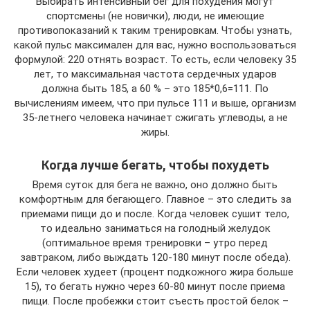
Выбирать интенсивный бег для похудения могут
спортсмены (не новички), люди, не имеющие
противопоказаний к таким тренировкам. Чтобы узнать,
какой пульс максимален для вас, нужно воспользоваться
формулой: 220 отнять возраст. То есть, если человеку 35
лет, то максимальная частота сердечных ударов
должна быть 185, а 60 % – это 185*0,6=111. По
вычислениям имеем, что при пульсе 111 и выше, организм
35-летнего человека начинает сжигать углеводы, а не
жиры.
Когда лучше бегать, чтобы похудеть
Время суток для бега не важно, оно должно быть
комфортным для бегающего. Главное – это следить за
приемами пищи до и после. Когда человек сушит тело,
то идеально заниматься на голодный желудок
(оптимальное время тренировки – утро перед
завтраком, либо выждать 120-180 минут после обеда).
Если человек худеет (процент подкожного жира больше
15), то бегать нужно через 60-80 минут после приема
пищи. После пробежки стоит съесть простой белок –