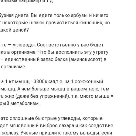
анизма например и т.д.
узная диета. Вы едите только арбузы и ничего
т некоторые шлаки, прочиститься кишечник, но
какой ценой?
и те — углеводы. Соответственно у вас будет
а в организме. Что бы восполнить эту утрату
– единственный запас белка (аминокислот) в
организме.
 а 1 кг мышц =3300ккал,т.е. на 1 сожженный
г мышц. А чем больше мышц в вашем теле, тем
ь жир (даже без упражнений), т.к. много мышц =
рый метаболизм.
а это сплошные быстрые углеводы, которые
дет мгновенный выброс сахара и как следствие
 железу. Ученые пришли к такому выводы: если