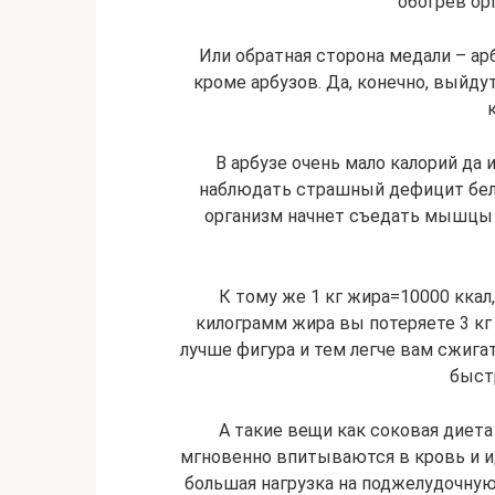
обогрев орг
Или обратная сторона медали – арб
кроме арбузов. Да, конечно, выйду
В арбузе очень мало калорий да 
наблюдать страшный дефицит белк
организм начнет съедать мышцы 
К тому же 1 кг жира=10000 ккал,
килограмм жира вы потеряете 3 к
лучше фигура и тем легче вам сжигат
быст
А такие вещи как соковая диет
мгновенно впитываются в кровь и и
большая нагрузка на поджелудочную