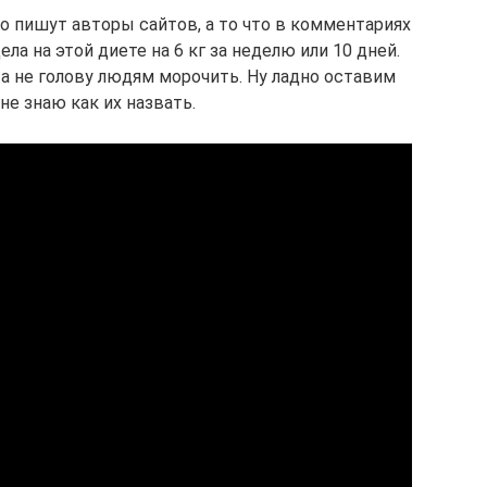
то пишут авторы сайтов, а то что в комментариях
ела на этой диете на 6 кг за неделю или 10 дней.
, а не голову людям морочить. Ну ладно оставим
не знаю как их назвать.