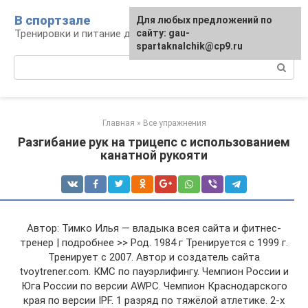
Перейти
В спортзале
Для любых предложений по
к
Тренировки и питание для здоровья
сайту: gau-
контенту
spartaknalchik@cp9.ru
Поиск:
Главная
»
Все упражнения
Разгибание рук на трицепс с использованием
канатной рукояти
Автор: Тимко Илья — владыка всея сайта и фитнес-
тренер | подробнее >> Род. 1984 г Тренируется с 1999 г.
Тренирует с 2007. Автор и создатель сайта
tvoytrener.com. КМС по пауэрлифингу. Чемпион России и
Юга России по версии AWPC. Чемпион Краснодарского
края по версии IPF. 1 разряд по тяжёлой атлетике. 2-х