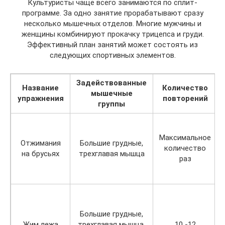
Культуристы чаще всего занимаются по сплит-
программе. За одно занятие прорабатывают сразу
несколько мышечных отделов. Многие мужчины и
женщины комбинируют прокачку трицепса и груди.
Эффективный план занятий может состоять из
следующих спортивных элементов.
Задействованные
Название
Количество
мышечные
упражнения
повторений
группы
Максимальное
Отжимания
Большие грудные,
количество
на брусьях
трехглавая мышца
раз
Большие грудные,
Жим лежа
трехглавая мышца,
10 -12