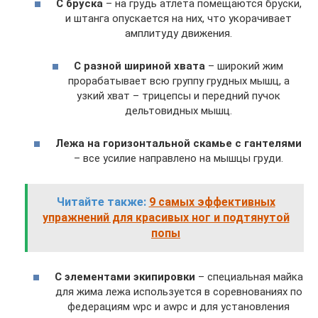
С бруска
– на грудь атлета помещаются бруски,
и штанга опускается на них, что укорачивает
амплитуду движения.
С разной шириной хвата
– широкий жим
прорабатывает всю группу грудных мышц, а
узкий хват – трицепсы и передний пучок
дельтовидных мышц.
Лежа на горизонтальной скамье с гантелями
– все усилие направлено на мышцы груди.
Читайте также:
9 самых эффективных
упражнений для красивых ног и подтянутой
попы
С элементами экипировки
– специальная майка
для жима лежа используется в соревнованиях по
федерациям wpc и awpc и для установления