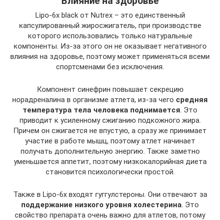
Влияние на здоровье
Lipo-6x black от Nutrex – это единственный
капсулированный жиросжигатель, при производстве
которого использовались только натуральные
компоненты. Из-за этого он не оказывает негативного
влияния на здоровье, поэтому может применяться всеми
спортсменами без исключения.
Компонент синефрин повышает секрецию
норадреналина в организме атлета, из-за чего
средняя
температура тела человека поднимается
. Это
приводит к усиленному сжиганию подкожного жира.
Причем он сжигается не впустую, а сразу же принимает
участие в работе мышц, поэтому атлет начинает
получать дополнительную энергию. Также заметно
уменьшается аппетит, поэтому низкокалорийная диета
становится психологически простой.
Также в Lipo-6x входят гуггулстероны. Они отвечают за
поддержание низкого уровня холестерина
. Это
свойство препарата очень важно для атлетов, потому