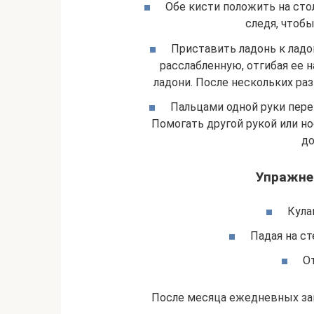
Обе кисти положить на сто
следя, чтобы
Приставить ладонь к ладон
расслабленную, отгибая ее 
ладони. После нескольких раз
Пальцами одной руки пер
Помогать другой рукой или н
до
Упражне
Кула
Падая на ст
О
После месяца ежедневных зан