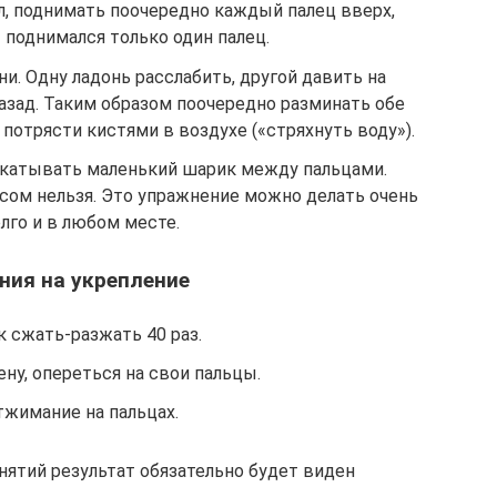
л, поднимать поочередно каждый палец вверх,
 поднимался только один палец.
и. Одну ладонь расслабить, другой давить на
назад. Таким образом поочередно разминать обе
 потрясти кистями в воздухе («стряхнуть воду»).
екатывать маленький шарик между пальцами.
осом нельзя. Это упражнение можно делать очень
лго и в любом месте.
ния на укрепление
к сжать-разжать 40 раз.
ену, опереться на свои пальцы.
тжимание на пальцах.
ятий результат обязательно будет виден