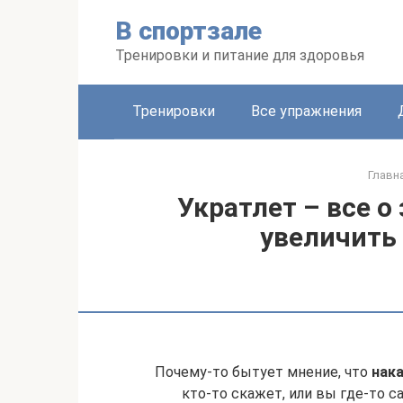
Перейти
В спортзале
к
контенту
Тренировки и питание для здоровья
Тренировки
Все упражнения
Главн
Укратлет – все о
увеличить
Почему-то бытует мнение, что
нака
кто-то скажет, или вы где-то с