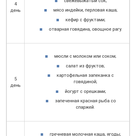
свежевыжатый сок;
4
мясо индейки, перловая каша;
день
кефир с фруктами;
отварная говядина, овощное рагу.
мюсли с молоком или соком;
салат из фруктов;
картофельная запеканка с
5
говядиной;
день
йогурт с орешками;
запеченная красная рыба со
спаржей.
гречневая молочная каша, ягоды;