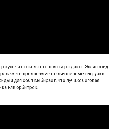
жер хуже и отзывы это подтверждают. Эллипсоид
орожка же предполагает повышенные нагрузки.
ждый для себя выбирает, что лучше: беговая
ка или орбитрек.