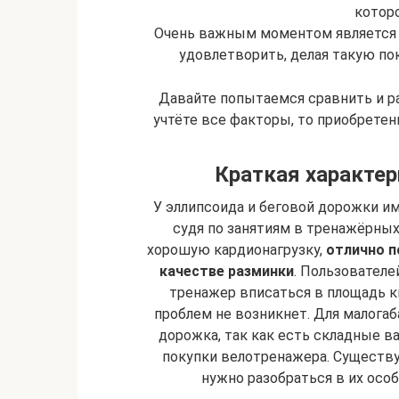
котор
Очень важным моментом является о
удовлетворить, делая такую пок
Давайте попытаемся сравнить и ра
учтёте все факторы, то приобретен
Краткая характер
У эллипсоида и беговой дорожки и
судя по занятиям в тренажёрных
хорошую кардионагрузку,
отлично п
качестве разминки
. Пользователе
тренажер вписаться в площадь кв
проблем не возникнет. Для малога
дорожка, так как есть складные в
покупки велотренажера. Существу
нужно разобраться в их осо