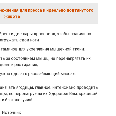
ажнения для пресса и идеально подтянутого
живота
обрести две пары кроссовок, чтобы правильно
агружать свои ноги;
таминов для укрепления мышечной ткани;
ть за состоянием мышц, не перенапрягать их,
делать растирания;
нужно сделать расслабляющий массаж.
акачать ягодицы, главное, интенсивно проводить
цы, не перенагружая их. Здоровья Вам, красивой
 и благополучия!
Источник