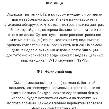
№2. Яйца
Содержат витамин B12, в котором нуждается организм
для метаболизма жиров. Ученые из университета
Луизиана обнаружили, что люди, которые ели на завтрак
яйца каждый день, потеряли больше веса чем те, кто
этого не делал. Существует такое распространенное
мнение, что яйца (вернее желток в них) поднимают
уровень холестерина и много их есть нельзя. На самом
деле, в неделю активный человек, потребляющий
достаточно количество воды, может съедать цельных
яиц: женщина –
7-10
, мужчина –
12-15
.
№3. Нежирный сыр
Сыр пармеджано/реджано (пармезан), богатый
кальцием, активизирует гормоны, ответственные за
сжигание жира. Ввиду высокого содержания белка,
человек будет оставаться сытым на протяжении
долгого времени. Также отличным вариантом является
финский сыр Oltermani
9%
.