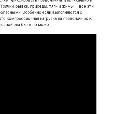
оляет фиксировать позвоночник вертикально и
Толчки, рывки, приседы, тяги и жимы — все эти
оопасными. Особенно если выполняются с
то компрессионная нагрузка на позвоночник и,
лезной она быть не может.