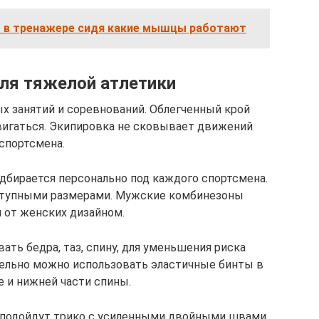
г в тренажере сидя какие мышцы работают
ля тяжелой атлетики
х занятий и соревнований. Облегченный крой
вигаться. Экипировка не сковывает движений
спортсмена.
дбирается персонально под каждого спортсмена.
ступными размерами. Мужские комбинезоны
 от женских дизайном.
ть бедра, таз, спину, для уменьшения риска
тельно можно использовать эластичные бинты в
е и нижней части спины.
 подойдут трико с усиленными двойными швами,