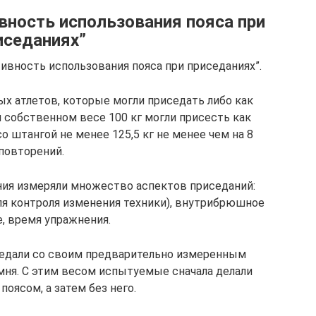
ность использования пояса при
иседаниях”
вность использования пояса при приседаниях”.
х атлетов, которые могли приседать либо как
ри собственном весе 100 кг могли присесть как
со штангой не менее 125,5 кг не менее чем на 8
повторений.
ния измеряли множество аспектов приседаний:
ля контроля изменения техники), внутрибрюшное
, время упражнения.
седали со своим предварительно измеренным
мня. С этим весом испытуемые сначала делали
поясом, а затем без него.