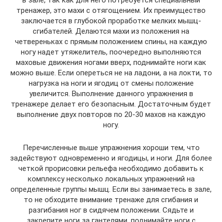
в зале, так как для него потребуется специальный
тренажер, это махи с отягощением. Их преимущество
заключается в глубокой проработке мелких мышц-
сгибателей. Делаются махи из положения на
четвереньках с прямым положением спины, на каждую
ногу надет утяжелитель, поочередно выполняются
маховые движения ногами вверх, поднимайте ноги как
можно выше. Если опереться не на ладони, а на локти, то
нагрузка на ноги и ягодиц от смены положение
увеличится. Выполнение данного упражнения в
тренажере делает его безопасным. Достаточным будет
выполнение двух повторов по 20-30 махов на каждую
ногу.
Перечисленные выше упражнения хороши тем, что
задействуют одновременно и ягодицы, и ноги. Для более
четкой прорисовки рельефа необходимо добавить к
комплексу несколько локальных упражнений на
определенные группы мышц. Если вы занимаетесь в зале,
то не обходите внимание тренаже для сгибания и
разгибания ног в сидячем положении. Сядьте и
закрепите ноги за гантелями, поднимайте ноги с