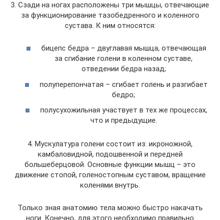
3. Сзади на ногах расположены три мышцы, отвечающие
за функционирование тазобедренного и коленного
сустава. К ним относятся:
бицепс бедра – двуглавая мышца, отвечающая
за сгибание голени в коленном суставе,
отведении бедра назад;
полуперепончатая – сгибает голень и разгибает
бедро;
полусухожильная участвует в тех же процессах,
что и предыдущие.
4. Мускулатура голени состоит из: икроножной,
камбаловидной, подошвенной и передней
большеберцовой. Основные функции мышц – это
движение стопой, голеностопным суставом, вращение
коленями внутрь.
Только зная анатомию тела можно быстро накачать
ноги. Конечно, для этого необходимо правильно