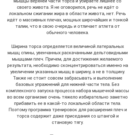
мышцы верхней части торса и убираете лишнее со
своего живота. Я не оговорился, речь не идёт о
локальном сжигании жира в области живота, нет. Речь
идёт о массивных плечах, мощных широчайших и тонкой
талии, что в свою очередь и отличает атлета от
обычного человека.
Ширина торса определяется величиной латеральных
мышц спины, увенчанных раскачанными дельтовидными
мышцами плеч. Причем, для достижения желаемого
результата, необходимо сконцентрироваться именно на
увеличении указанных мышц в ширину, а не в толщину.
Также не стоит совсем забрасывать и выполнение
базовых упражнений для нижней части тела. Без
комплексного запуска процесса набора мышечной массы
во всем организме очень тяжело избирательно заметно
прибавить ее в какой-то локальной области тела.
Поэтому программа тренировок для расширения плеч и
торса содержит даже приседания со штангой и
становую тягу.