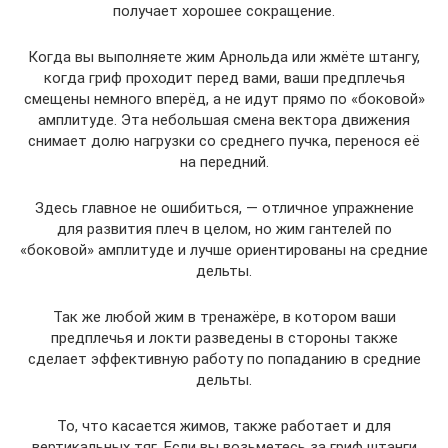
получает хорошее сокращение.
Когда вы выполняете жим Арнольда или жмёте штангу,
когда гриф проходит перед вами, ваши предплечья
смещены немного вперёд, а не идут прямо по «боковой»
амплитуде. Эта небольшая смена вектора движения
снимает долю нагрузки со среднего пучка, перенося её
на передний.
Здесь главное не ошибиться, — отличное упражнение
для развития плеч в целом, но жим гантелей по
«боковой» амплитуде и лучше ориентированы на средние
дельты.
Так же любой жим в тренажёре, в котором ваши
предплечья и локти разведены в стороны также
сделает эффективную работу по попаданию в средние
дельты.
То, что касается жимов, также работает и для
вертикальных тяг. Если вы возьметесь за гриф штанги