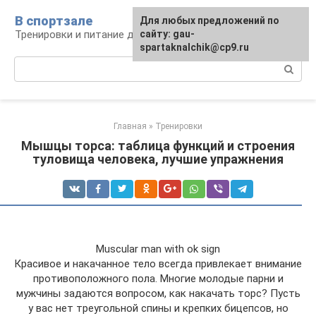
Перейти
В спортзале
Для любых предложений по
к
Тренировки и питание для здоровья
сайту: gau-
контенту
spartaknalchik@cp9.ru
Поиск:
Главная
»
Тренировки
Мышцы торса: таблица функций и строения
туловища человека, лучшие упражнения
Muscular man with ok sign
Красивое и накачанное тело всегда привлекает внимание
противоположного пола. Многие молодые парни и
мужчины задаются вопросом, как накачать торс? Пусть
у вас нет треугольной спины и крепких бицепсов, но