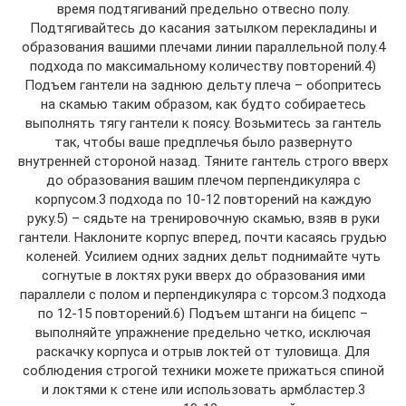
время подтягиваний предельно отвесно полу.
Подтягивайтесь до касания затылком перекладины и
образования вашими плечами линии параллельной полу.4
подхода по максимальному количеству повторений.4)
Подъем гантели на заднюю дельту плеча – обопритесь
на скамью таким образом, как будто собираетесь
выполнять тягу гантели к поясу. Возьмитесь за гантель
так, чтобы ваше предплечья было развернуто
внутренней стороной назад. Тяните гантель строго вверх
до образования вашим плечом перпендикуляра с
корпусом.3 подхода по 10-12 повторений на каждую
руку.5) – сядьте на тренировочную скамью, взяв в руки
гантели. Наклоните корпус вперед, почти касаясь грудью
коленей. Усилием одних задних дельт поднимайте чуть
согнутые в локтях руки вверх до образования ими
параллели с полом и перпендикуляра с торсом.3 подхода
по 12-15 повторений.6) Подъем штанги на бицепс –
выполняйте упражнение предельно четко, исключая
раскачку корпуса и отрыв локтей от туловища. Для
соблюдения строгой техники можете прижаться спиной
и локтями к стене или использовать армбластер.3