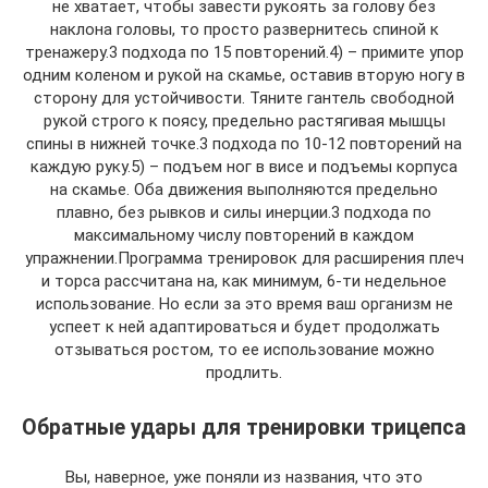
не хватает, чтобы завести рукоять за голову без
наклона головы, то просто развернитесь спиной к
тренажеру.3 подхода по 15 повторений.4) – примите упор
одним коленом и рукой на скамье, оставив вторую ногу в
сторону для устойчивости. Тяните гантель свободной
рукой строго к поясу, предельно растягивая мышцы
спины в нижней точке.3 подхода по 10-12 повторений на
каждую руку.5) – подъем ног в висе и подъемы корпуса
на скамье. Оба движения выполняются предельно
плавно, без рывков и силы инерции.3 подхода по
максимальному числу повторений в каждом
упражнении.Программа тренировок для расширения плеч
и торса рассчитана на, как минимум, 6-ти недельное
использование. Но если за это время ваш организм не
успеет к ней адаптироваться и будет продолжать
отзываться ростом, то ее использование можно
продлить.
Обратные удары для тренировки трицепса
Вы, наверное, уже поняли из названия, что это