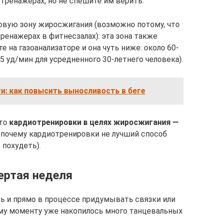
 тренажерах, но не спешите им верить.
совую зону жиросжигания (возможно потому, что
ренажерах в фитнесзалах): эта зона также
 на газоанализаторе и она чуть ниже: около 60-
5 уд/мин для усредненного 30-летнего человека).
и: как повысить выносливость в беге
что
кардиотренировки в целях жиросжигания —
 почему кардиотренировки не лучший способ
похудеть).
ертая неделя
ть и прямо в процессе придумывать связки или
ому моменту уже накопилось много танцевальных