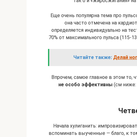
Так о и «жиросжигания» на
Еще очень популярна тема про пуль
она часто отмечена на кардиот
определяется индивидуально на тесте
70% от максимального пульса (115-13
Читайте также:
Делай ног
Впрочем, самое главное в этом то, 
не особо эффективны
(см ниже:
Четв
Начала хулиганить: импровизирова
вспоминать выученные — благо, к т