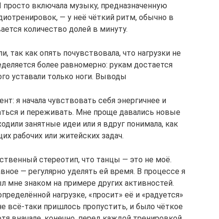
Я просто включала музыку, предназначенную
иотренировок, — у неё чёткий ритм, обычно в
ается количество долей в минуту.
, так как опять почувствовала, что нагрузки не
ределяется более равномерно: рукам достается
ого уставали только ноги. Выводы
нт: я начала чувствовать себя энергичнее и
аться и переживать. Мне проще давались новые
ходили занятные идеи или я вдруг понимала, как
их рабочих или житейских задач.
ственный стереотип, что танцы — это не моё.
вное — регулярно уделять ей время. В процессе я
л мне знаком на примере других активностей.
пределённой нагрузке, «просит» её и «радуется»
 мне всё-таки пришлось пропустить, и было чёткое
отя вначале, конечно, перед каждой тренировкой