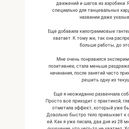
движений и шагов из аэробики. 
специально для танцевальных кард
названии даже указыв
Ещё добавила килограммовые гантели
хватает. К тому же, так она расп
больше работы, до эт
Мне очень понравился экспериме
позитивнее, стала меньше раздраж
начинания, после занятий часто при
решить одну из текущ
Ещё я неожиданно развенчала соб
Просто всё приходит с практикой, гла
отметила эффект, который уже бы
Довольно быстро тело привыкает к о
ей. Как я уже писала, два дня из 28
ощущение, что чего-то не хватает. Х