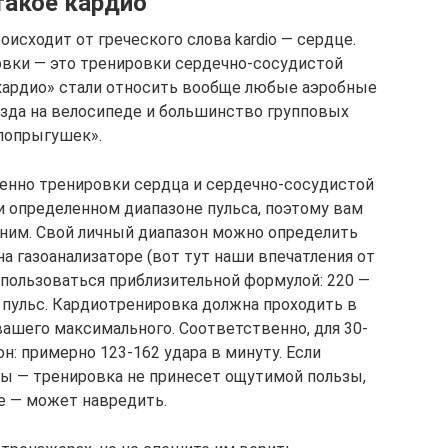
такое кардио
оисходит от греческого слова kardio — сердце.
овки — это тренировки сердечно-сосудистой
«кардио» стали относить вообще любые аэробные
, езда на велосипеде и большинство групповых
попрыгушек».
менно тренировки сердца и сердечно-сосудистой
 определенном диапазоне пульса, поэтому вам
 ним. Свой личный диапазон можно определить
на газоанализаторе (вот тут наши впечатления от
спользоваться приблизительной формулой: 220 —
пульс. Кардиотренировка должна проходить в
вашего максимального. Соответственно, для 30-
н: примерно 123-162 удара в минуту. Если
ы — тренировка не принесет ощутимой пользы,
е — может навредить.