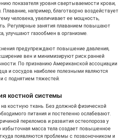
ению показателя уровня свертываемости крови,
. Плавание, например, благотворно воздействует
ему человека, увеличивает ее мощность,
ть. Регулярные занятия плаванием повышают
а, улучшают газообмен в организме.
ажнения предупреждают повышение давления,
сширение вен и минимизируют риск ранней
чности. По признанию Американской ассоциации
рдца и сосудов наиболее полезными являются
и с поднятием тяжестей.
ия костной системы
 на костную ткань. Без должной физической
обходимого питания и постепенно ослабевают.
ричиной переломов и развития остеопороза у
о избыточная масса тела создает повышенное
 откуда появляются проблемы с позвоночником и