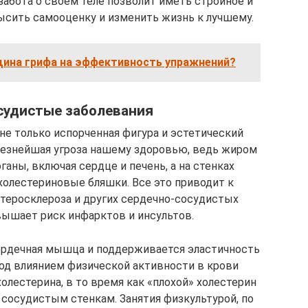
забота о своем теле позволит иметь стройное и
высить самооценку и изменить жизнь к лучшему.
щина грифа на эффективность упражнений?
судистые заболевания
не только испорченная фигура и эстетический
ьезнейшая угроза нашему здоровью, ведь жиром
аны, включая сердце и печень, а на стенках
олестериновые бляшки. Все это приводит к
атеросклероза и других сердечно-сосудистых
вышает риск инфарктов и инсультов.
сердечная мышца и поддерживается эластичность
под влиянием физической активности в крови
олестерина, в то время как «плохой» холестерин
 сосудистым стенкам. Занятия физкультурой, по