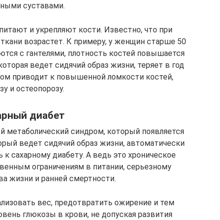
ными суставами.
питают и укрепляют кости. Известно, что при
ткани возрастет. К примеру, у женщин старше 50
аются с гантелями, плотность костей повышается
 которая ведет сидячий образ жизни, теряет в год
стом приводит к повышенной ломкости костей,
зу и остеопорозу.
арный диабет
ый метаболический синдром, который появляется
торый ведет сидячий образ жизни, автоматически
к сахарному диабету. А ведь это хроническое
венным ограничениям в питании, серьезному
а жизни и ранней смертности.
лизовать вес, предотвратить ожирение и тем
вень глюкозы в крови, не допуская развития