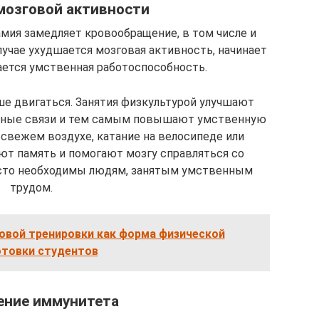
мозговой активности
мия замедляет кровообращение, в том числе и
лучае ухудшается мозговая активность, начинает
ается умственная работоспособность.
ше двигаться. Занятия физкультурой улучшают
онные связи и тем самым повышают умственную
 свежем воздухе, катание на велосипеде или
ют память и помогают мозгу справляться со
росто необходимы людям, занятым умственным
трудом.
овой тренировки как форма физической
отовки студентов
ение иммунитета