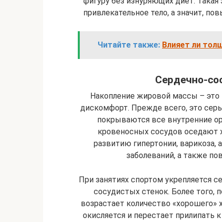
фигуру без изнуряющих диет. Такая 
привлекательное тело, а значит, по
Читайте также:
Влияет ли тол
Сердечно-со
Накопление жировой массы – это 
дискомфорт. Прежде всего, это сер
покрываются все внутренние орг
кровеносных сосудов оседают х
развитию гипертонии, варикоза, 
заболеваний, а также по
При занятиях спортом укрепляется 
сосудистых стенок. Более того, 
возрастает количество «хорошего» х
окисляется и перестает прилипать к