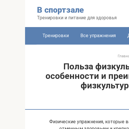
Перейти
В спортзале
к
контенту
Тренировки и питание для здоровья
Тренировки
Все упражнения
Главн
Польза физкуль
особенности и преи
физкультур
Физические упражнения, которые в
отменным здоровьем и крепкой