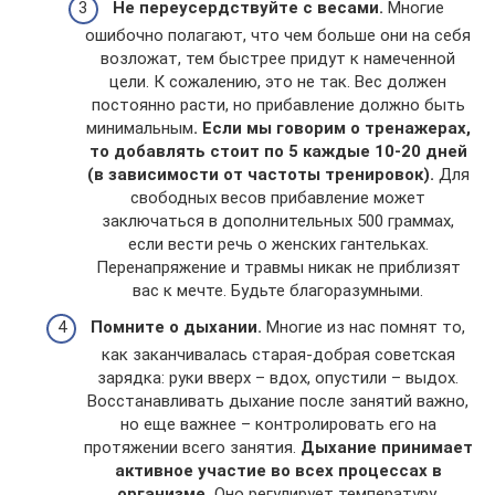
Не переусердствуйте с весами.
Многие
ошибочно полагают, что чем больше они на себя
возложат, тем быстрее придут к намеченной
цели. К сожалению, это не так. Вес должен
постоянно расти, но прибавление должно быть
минимальным
. Если мы говорим о тренажерах,
то добавлять стоит по 5 каждые 10-20 дней
(в зависимости от частоты тренировок).
Для
свободных весов прибавление может
заключаться в дополнительных 500 граммах,
если вести речь о женских гантельках.
Перенапряжение и травмы никак не приблизят
вас к мечте. Будьте благоразумными.
Помните о дыхании.
Многие из нас помнят то,
как заканчивалась старая-добрая советская
зарядка: руки вверх – вдох, опустили – выдох.
Восстанавливать дыхание после занятий важно,
но еще важнее – контролировать его на
протяжении всего занятия.
Дыхание принимает
активное участие во всех процессах в
организме.
Оно регулирует температуру,