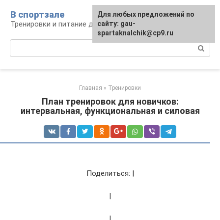
Перейти
В спортзале
Для любых предложений по
к
Тренировки и питание для здоровья
сайту: gau-
контенту
spartaknalchik@cp9.ru
Поиск:
Главная
»
Тренировки
План тренировок для новичков:
интервальная, функциональная и силовая
Поделиться: |
|
|