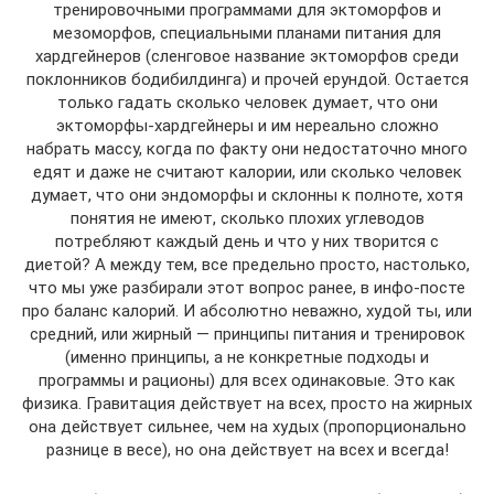
тренировочными программами для эктоморфов и
мезоморфов, специальными планами питания для
хардгейнеров (сленговое название эктоморфов среди
поклонников бодибилдинга) и прочей ерундой. Остается
только гадать сколько человек думает, что они
эктоморфы-хардгейнеры и им нереально сложно
набрать массу, когда по факту они недостаточно много
едят и даже не считают калории, или сколько человек
думает, что они эндоморфы и склонны к полноте, хотя
понятия не имеют, сколько плохих углеводов
потребляют каждый день и что у них творится с
диетой? А между тем, все предельно просто, настолько,
что мы уже разбирали этот вопрос ранее, в инфо-посте
про баланс калорий. И абсолютно неважно, худой ты, или
средний, или жирный — принципы питания и тренировок
(именно принципы, а не конкретные подходы и
программы и рационы) для всех одинаковые. Это как
физика. Гравитация действует на всех, просто на жирных
она действует сильнее, чем на худых (пропорционально
разнице в весе), но она действует на всех и всегда!